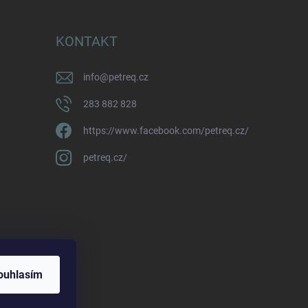
KONTAKT
info
@
petreq.cz
283 882 828
https://www.facebook.com/petreq.cz/
petreq.cz/
ouhlasím