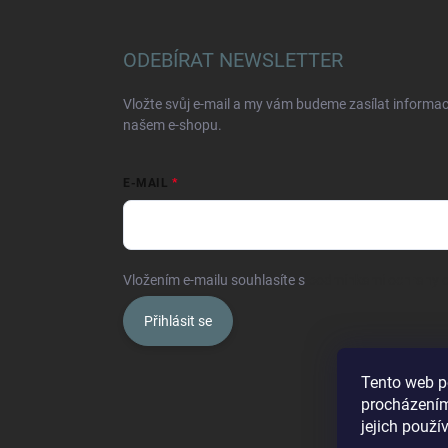
ODEBÍRAT NEWSLETTER
Vložte svůj e-mail a my vám budeme zasílat informa
našem e-shopu.
E-MAIL
Vložením e-mailu souhlasíte s
podmínkami ochrany o
Přihlásit se
Tento web p
procházením
jejich použí