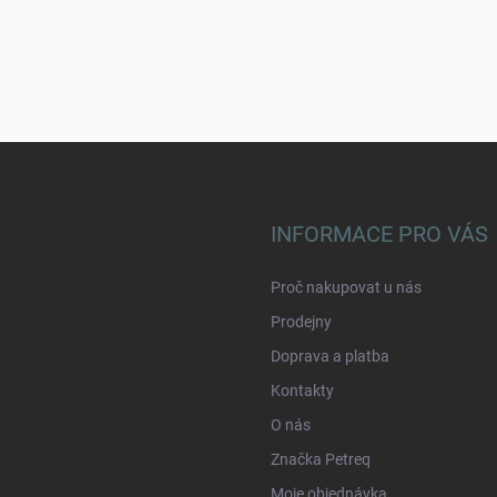
INFORMACE PRO VÁS
Proč nakupovat u nás
Prodejny
Doprava a platba
Kontakty
O nás
Značka Petreq
Moje objednávka