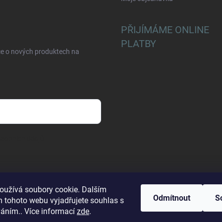
PŘIJÍMÁME ONLINE
PLATBY
ce o nových produktech na
sobních údajů
oužívá soubory cookie. Dalším
Odmítnout
S
 tohoto webu vyjadřujete souhlas s
váním.. Více informací
zde
.