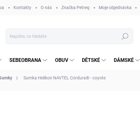
ba
Kontakty
O nás
Značka Petreq
Moje objednávka
Hledat
SEBEOBRANA
OBUV
DĚTSKÉ
DÁMSKÉ
Sumky
Sumka Helikon NAVTEL Cordura® - coyote
ocení
ZNAČKA:
HELIKON-TEX®
530 Kč
Měrná
SKLADEM
(2 KS)
cena: