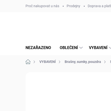
Přejít
Proč nakupovat u nás
Prodejny
Doprava a plat
na
obsah
NEZAŘAZENO
OBLEČENÍ
VYBAVENÍ
Domů
VYBAVENÍ
Brašny, sumky, pouzdra
Neohodnoceno
Podrobnosti hodn