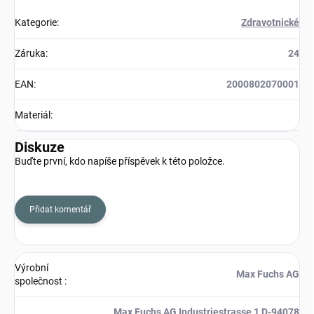
Kategorie
:
Zdravotnické
Záruka
:
24
EAN
:
2000802070001
Materiál
:
Diskuze
Buďte první, kdo napíše příspěvek k této položce.
Přidat komentář
Výrobní
Max Fuchs AG
společnost
:
Max Fuchs AG Industriestrasse 1 D-94078