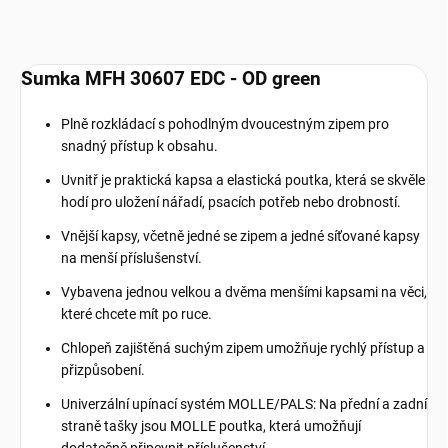
Sumka MFH 30607 EDC - OD green
Plně rozkládací s pohodlným dvoucestným zipem pro
snadný přístup k obsahu.
Uvnitř je praktická kapsa a elastická poutka, která se skvěle
hodí pro uložení nářadí, psacích potřeb nebo drobností.
Vnější kapsy, včetně jedné se zipem a jedné síťované kapsy
na menší příslušenství.
Vybavena jednou velkou a dvěma menšími kapsami na věci,
které chcete mít po ruce.
Chlopeň zajištěná suchým zipem umožňuje rychlý přístup a
přizpůsobení.
Univerzální upínací systém MOLLE/PALS: Na přední a zadní
straně tašky jsou MOLLE poutka, která umožňují