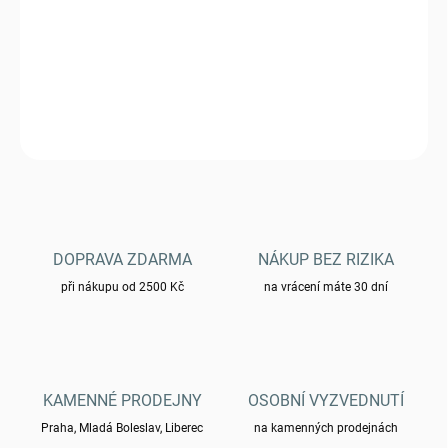
6.11.2026
Sumka MFH 30607 EDC - OD green
DETAILNÍ INFORMACE
ZEPTAT SE
HLÍDAT
DOPRAVA ZDARMA
NÁKUP BEZ RIZIKA
při nákupu od 2500 Kč
na vrácení máte 30 dní
KAMENNÉ PRODEJNY
OSOBNÍ VYZVEDNUTÍ
Praha, Mladá Boleslav, Liberec
na kamenných prodejnách