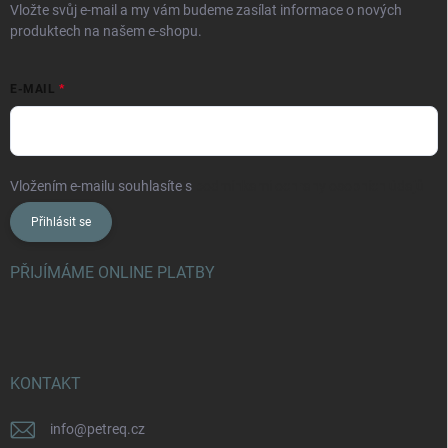
Vložte svůj e-mail a my vám budeme zasílat informace o nových
produktech na našem e-shopu.
E-MAIL
Vložením e-mailu souhlasíte s
podmínkami ochrany osobních údajů
Přihlásit se
PŘIJÍMÁME ONLINE PLATBY
KONTAKT
info
@
petreq.cz