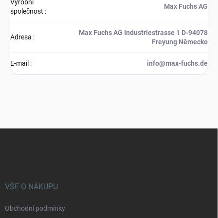
Výrobní
Max Fuchs AG
společnost
:
Max Fuchs AG Industriestrasse 1 D-94078
Adresa
:
Freyung Německo
E-mail
:
info@max-fuchs.de
Z
á
p
a
t
í
VŠE O NÁKUPU
Obchodní podmínky