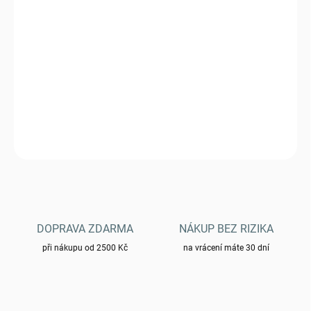
10.8.2026
−
+
Přidat do košíku
Sumka MFH 30607 EDC - CZ95
DETAILNÍ INFORMACE
ZEPTAT SE
HLÍDAT
DOPRAVA ZDARMA
NÁKUP BEZ RIZIKA
při nákupu od 2500 Kč
na vrácení máte 30 dní