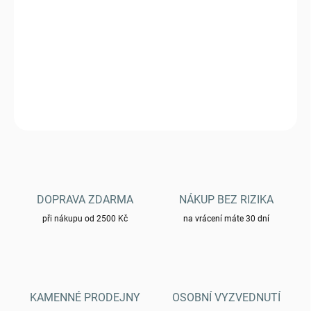
DORUČIT DO:
6.11.2026
Sumka Helikon EDC Med Kit - Shadow Grey
DETAILNÍ INFORMACE
ZEPTAT SE
HLÍDAT
DOPRAVA ZDARMA
NÁKUP BEZ RIZIKA
při nákupu od 2500 Kč
na vrácení máte 30 dní
KAMENNÉ PRODEJNY
OSOBNÍ VYZVEDNUTÍ