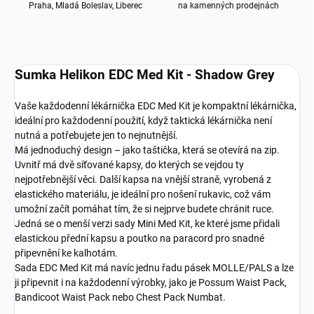
Praha, Mladá Boleslav, Liberec
na kamenných prodejnách
Sumka Helikon EDC Med Kit - Shadow Grey
Vaše každodenní lékárnička EDC Med Kit je kompaktní lékárnička,
ideální pro každodenní použití, když taktická lékárnička není
nutná a potřebujete jen to nejnutnější.
Má jednoduchý design – jako taštička, která se otevírá na zip.
Uvnitř má dvě síťované kapsy, do kterých se vejdou ty
nejpotřebnější věci. Další kapsa na vnější straně, vyrobená z
elastického materiálu, je ideální pro nošení rukavic, což vám
umožní začít pomáhat tím, že si nejprve budete chránit ruce.
Jedná se o menší verzi sady Mini Med Kit, ke které jsme přidali
elastickou přední kapsu a poutko na paracord pro snadné
připevnění ke kalhotám.
Sada EDC Med Kit má navíc jednu řadu pásek MOLLE/PALS a lze
ji připevnit i na každodenní výrobky, jako je Possum Waist Pack,
Bandicoot Waist Pack nebo Chest Pack Numbat.