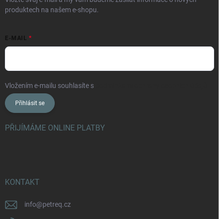
produktech na našem e-shopu.
E-MAIL
Vložením e-mailu souhlasíte s
podmínkami ochrany osobních údajů
Přihlásit se
PŘIJÍMÁME ONLINE PLATBY
KONTAKT
info
@
petreq.cz