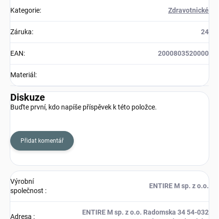
Kategorie
:
Zdravotnické
Záruka
:
24
EAN
:
2000803520000
Materiál
:
Diskuze
Buďte první, kdo napíše příspěvek k této položce.
Přidat komentář
Výrobní
ENTIRE M sp. z o.o.
společnost
:
ENTIRE M sp. z o.o. Radomska 34 54-032
Adresa
: