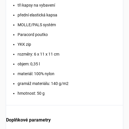
tři kapsy na vybavení
přední elastická kapsa
MOLLE/PALS systém
Paracord poutko
YKK zip
rozměry: 6 x 11 x 11 cm
objem: 0,35 l
materiál: 100% nylon
gramáž materiálu: 140 g/m2
hmotnost: 50 g
Doplňkové parametry