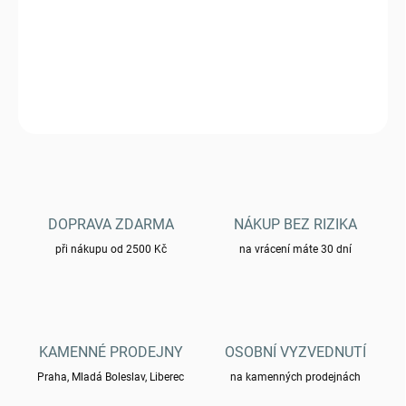
Šátek multifunkční Petreq - černý
DETAILNÍ INFORMACE
ZEPTAT SE
HLÍDAT
DOPRAVA ZDARMA
NÁKUP BEZ RIZIKA
při nákupu od 2500 Kč
na vrácení máte 30 dní
KAMENNÉ PRODEJNY
OSOBNÍ VYZVEDNUTÍ
Praha, Mladá Boleslav, Liberec
na kamenných prodejnách