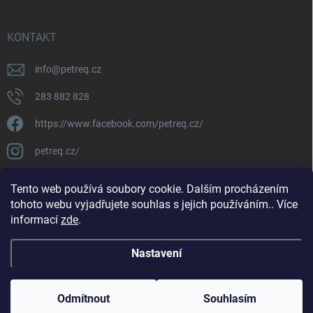
KONTAKT
info
@
petreq.cz
283 882 828
https://www.facebook.com/petreq.cz/
petreq.cz/
Tento web používá soubory cookie. Dalším procházením
tohoto webu vyjadřujete souhlas s jejich používáním.. Více
informací
zde
.
Nastavení
Copyright 2026
petreq.cz
. Všechna práva vyhrazena.
Odmítnout
Souhlasím