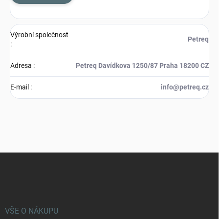
Výrobní společnost
Petreq
:
Adresa
:
Petreq Davídkova 1250/87 Praha 18200 CZ
E-mail
:
info@petreq.cz
Z
á
p
a
t
í
VŠE O NÁKUPU