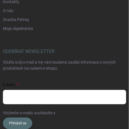
Kontakty
O nás
Značka Petreq
Moje objednávka
ODEBÍRAT NEWSLETTER
Vložte svůj e-mail a my vám budeme zasílat informace o nových
produktech na našem e-shopu.
E-MAIL
Vložením e-mailu souhlasíte s
podmínkami ochrany osobních údajů
Přihlásit se