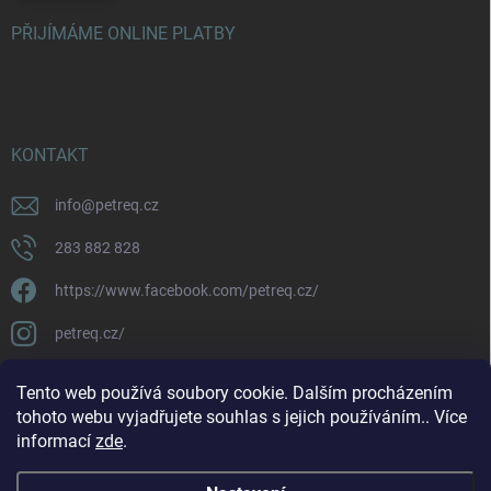
PŘIJÍMÁME ONLINE PLATBY
KONTAKT
info
@
petreq.cz
283 882 828
https://www.facebook.com/petreq.cz/
petreq.cz/
Tento web používá soubory cookie. Dalším procházením
tohoto webu vyjadřujete souhlas s jejich používáním.. Více
informací
zde
.