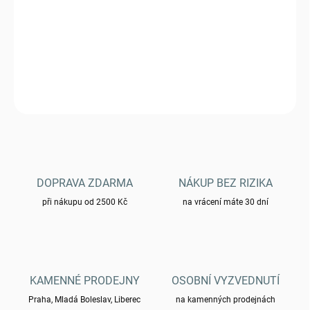
Rukavice Helikon Urban Tactical Mk2 Shadow Grey/Black A
DETAILNÍ INFORMACE
ZEPTAT SE
HLÍDAT
DOPRAVA ZDARMA
NÁKUP BEZ RIZIKA
při nákupu od 2500 Kč
na vrácení máte 30 dní
KAMENNÉ PRODEJNY
OSOBNÍ VYZVEDNUTÍ
Praha, Mladá Boleslav, Liberec
na kamenných prodejnách