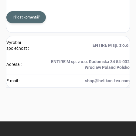
Přidat komentář
Výrobní
ENTIRE M sp. z o.o.
společnost
:
ENTIRE M sp. z o.o. Radomska 34 54-032
Adresa
:
Wroclaw Poland Polsko
E-mail
:
shop@helikon-tex.com
Z
á