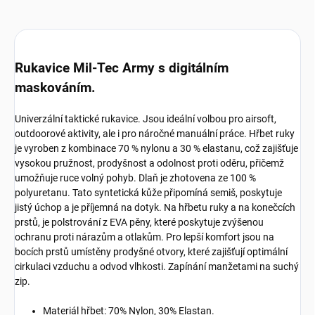
Rukavice Mil-Tec Army s digitálním
maskováním.
Univerzální taktické rukavice. Jsou ideální volbou pro airsoft,
outdoorové aktivity, ale i pro náročné manuální práce. Hřbet ruky
je vyroben z kombinace 70 % nylonu a 30 % elastanu, což zajišťuje
vysokou pružnost, prodyšnost a odolnost proti oděru, přičemž
umožňuje ruce volný pohyb. Dlaň je zhotovena ze 100 %
polyuretanu. Tato syntetická kůže připomíná semiš, poskytuje
jistý úchop a je příjemná na dotyk. Na hřbetu ruky a na konečcích
prstů, je polstrování z EVA pěny, které poskytuje zvýšenou
ochranu proti nárazům a otlakům. Pro lepší komfort jsou na
bocích prstů umístěny prodyšné otvory, které zajišťují optimální
cirkulaci vzduchu a odvod vlhkosti. Zapínání manžetami na suchý
zip.
Materiál hřbet: 70% Nylon, 30% Elastan.