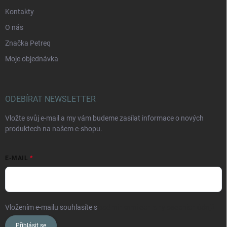
Kontakty
O nás
Značka Petreq
Moje objednávka
ODEBÍRAT NEWSLETTER
Vložte svůj e-mail a my vám budeme zasílat informace o nových
produktech na našem e-shopu.
E-MAIL
Vložením e-mailu souhlasíte s
podmínkami ochrany osobních údajů
Přihlásit se