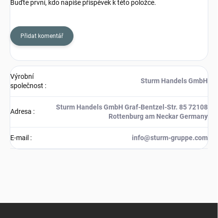
Buďte první, kdo napíše příspěvek k této položce.
Přidat komentář
Výrobní
Sturm Handels GmbH
společnost
:
Sturm Handels GmbH Graf-Bentzel-Str. 85 72108
Adresa
:
Rottenburg am Neckar Germany
E-mail
:
info@sturm-gruppe.com
Z