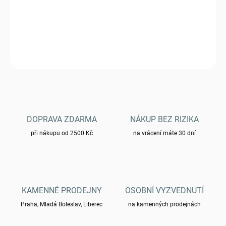
Rukavice Mil-Tec Army - AT-Digital - 12521070
DETAILNÍ INFORMACE
ZEPTAT SE
HLÍDAT
DOPRAVA ZDARMA
NÁKUP BEZ RIZIKA
při nákupu od 2500 Kč
na vrácení máte 30 dní
KAMENNÉ PRODEJNY
OSOBNÍ VYZVEDNUTÍ
Praha, Mladá Boleslav, Liberec
na kamenných prodejnách