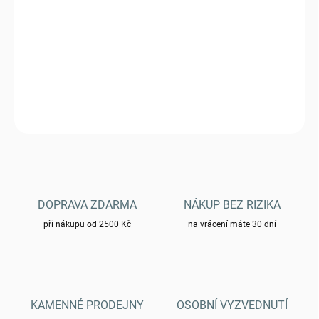
DORUČIT DO:
6.11.2026
Pouzdro Helikon MICRO MED KIT® - adaptive green
DETAILNÍ INFORMACE
ZEPTAT SE
HLÍDAT
DOPRAVA ZDARMA
NÁKUP BEZ RIZIKA
při nákupu od 2500 Kč
na vrácení máte 30 dní
KAMENNÉ PRODEJNY
OSOBNÍ VYZVEDNUTÍ