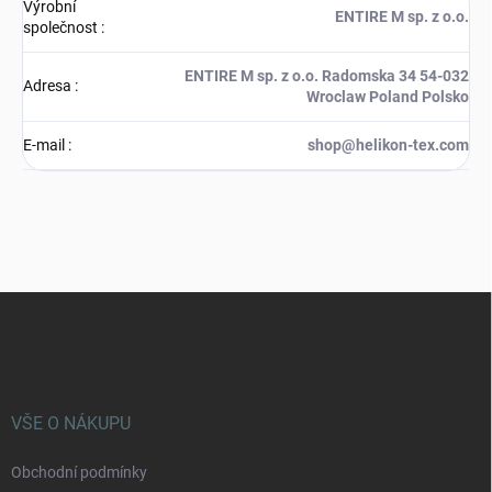
Výrobní
ENTIRE M sp. z o.o.
společnost
:
ENTIRE M sp. z o.o. Radomska 34 54-032
Adresa
:
Wroclaw Poland Polsko
E-mail
:
shop@helikon-tex.com
Z
á
p
a
t
í
VŠE O NÁKUPU
Obchodní podmínky