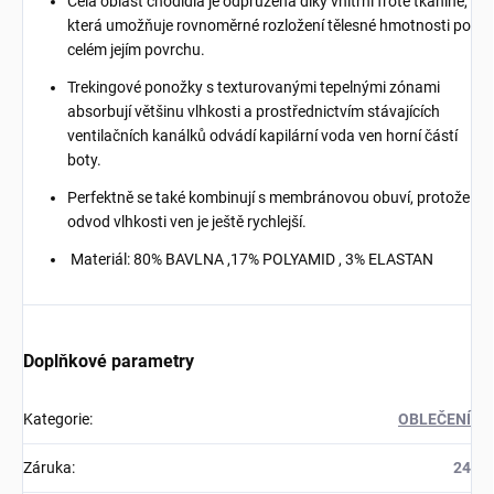
Celá oblast chodidla je odpružena díky vnitřní froté tkanině,
která umožňuje rovnoměrné rozložení tělesné hmotnosti po
celém jejím povrchu.
Trekingové ponožky s texturovanými tepelnými zónami
absorbují většinu vlhkosti a prostřednictvím stávajících
ventilačních kanálků odvádí kapilární voda ven horní částí
boty.
Perfektně se také kombinují s membránovou obuví, protože
odvod vlhkosti ven je ještě rychlejší.
Materiál: 80% BAVLNA ,17% POLYAMID , 3% ELASTAN
Doplňkové parametry
Kategorie
:
OBLEČENÍ
Záruka
:
24