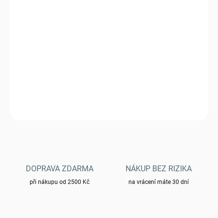
MŮŽEME DORUČIT DO:
ZVOLTE VARIANTU
−
+
Přidat do košíku
Ponožky M-TAC Mk.1 - Tan 30901003
DETAILNÍ INFORMACE
ZEPTAT SE
HLÍDAT
DOPRAVA ZDARMA
NÁKUP BEZ RIZIKA
při nákupu od 2500 Kč
na vrácení máte 30 dní