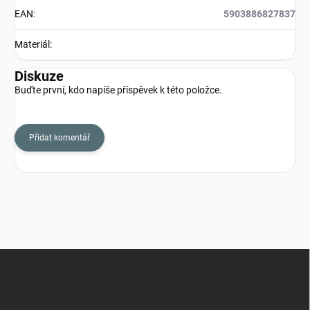
EAN
:
5903886827837
Materiál
:
Diskuze
Buďte první, kdo napíše příspěvek k této položce.
Přidat komentář
Z
á
p
a