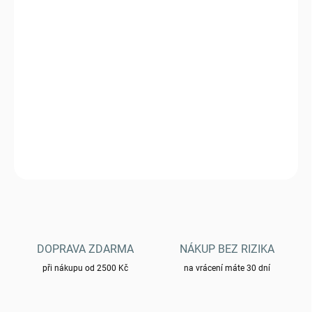
DORUČIT DO:
12.8.2026
−
+
Přidat do košíku
Pončo HEL U.S. model - Earth Brown
DETAILNÍ INFORMACE
ZEPTAT SE
HLÍDAT
DOPRAVA ZDARMA
NÁKUP BEZ RIZIKA
při nákupu od 2500 Kč
na vrácení máte 30 dní