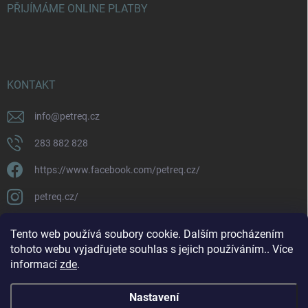
PŘIJÍMÁME ONLINE PLATBY
KONTAKT
info
@
petreq.cz
283 882 828
https://www.facebook.com/petreq.cz/
petreq.cz/
Tento web používá soubory cookie. Dalším procházením
tohoto webu vyjadřujete souhlas s jejich používáním.. Více
informací
zde
.
Nastavení