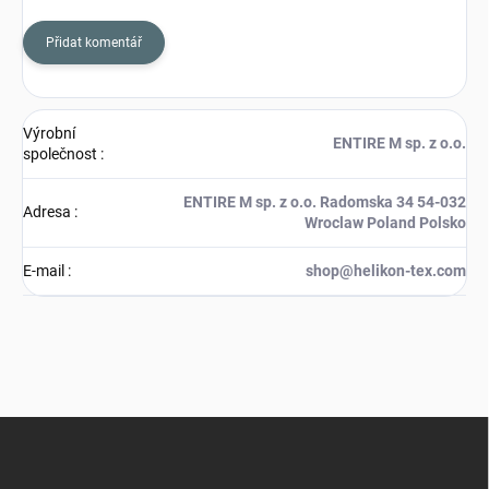
Přidat komentář
Výrobní
ENTIRE M sp. z o.o.
společnost
:
ENTIRE M sp. z o.o. Radomska 34 54-032
Adresa
:
Wroclaw Poland Polsko
E-mail
:
shop@helikon-tex.com
Z
á
p