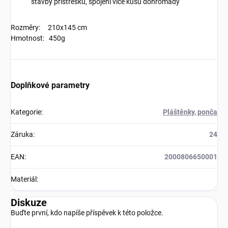
stavby přístřešku, spojení více kusů dohromady
Rozměry: 210x145 cm
Hmotnost: 450g
Doplňkové parametry
Kategorie
:
Pláštěnky, ponča
Záruka
:
24
EAN
:
2000806650001
Materiál
:
Diskuze
Buďte první, kdo napíše příspěvek k této položce.