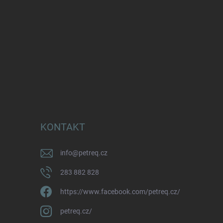
KONTAKT
info
@
petreq.cz
283 882 828
https://www.facebook.com/petreq.cz/
petreq.cz/