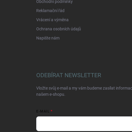
Obchodní podmínky
Reklamační řád
Vrácení a výměna
Ochrana osobních údajů
Napište nám
ODEBÍRAT NEWSLETTER
Vložte svůj e-mail a my vám budeme zasílat informa
našem e-shopu.
E-MAIL