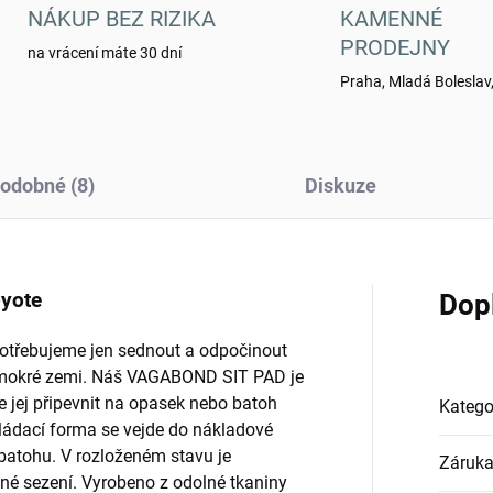
NÁKUP BEZ RIZIKA
KAMENNÉ
PRODEJNY
na vrácení máte 30 dní
Praha, Mladá Boleslav,
odobné (8)
Diskuze
oyote
Dop
 potřebujeme jen sednout a odpočinout
, mokré zemi. Náš VAGABOND SIT PAD je
 jej připevnit na opasek nebo batoh
Katego
dací forma se vejde do nákladové
batohu. V rozloženém stavu je
Záruk
né sezení. Vyrobeno z odolné tkaniny