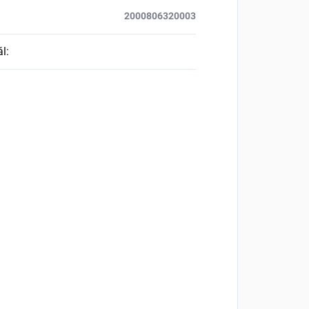
2000806320003
ál
: