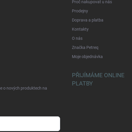
Proč nakupovat u nás
Prodejny
Doprava a platba
Kontakty
O nás
Značka Petreq
Moje objednávka
PŘIJÍMÁME ONLINE
PLATBY
ce o nových produktech na