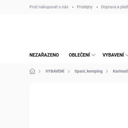
Přejít
Proč nakupovat u nás
Prodejny
Doprava a plat
na
obsah
NEZAŘAZENO
OBLEČENÍ
VYBAVENÍ
Domů
VYBAVENÍ
Spaní, kemping
Karimatk
Neohodnoceno
Podrobnosti hodn