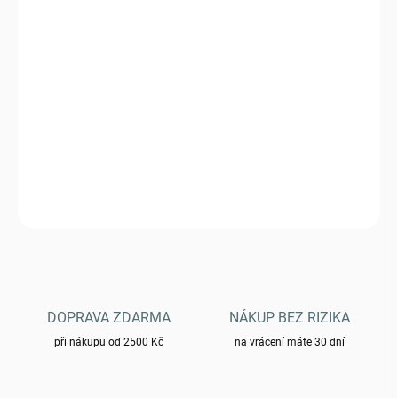
DORUČIT DO:
11.8.2026
−
+
Přidat do košíku
Pláštěnka ČSLA jednorázová JP - nepoužité
DETAILNÍ INFORMACE
ZEPTAT SE
HLÍDAT
DOPRAVA ZDARMA
NÁKUP BEZ RIZIKA
při nákupu od 2500 Kč
na vrácení máte 30 dní