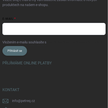
produktech na našem e-shopu.
E-MAIL
Vložením e-mailu souhlasíte s
podmínkami ochrany osobních údajů
Přihlásit se
PŘIJÍMÁME ONLINE PLATBY
KONTAKT
info
@
petreq.cz