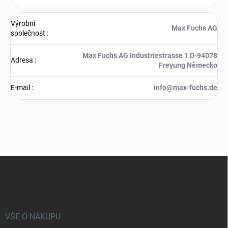
Výrobní
Max Fuchs AG
společnost
:
Max Fuchs AG Industriestrasse 1 D-94078
Adresa
:
Freyung Německo
E-mail
:
info@max-fuchs.de
Z
á
p
a
t
í
VŠE O NÁKUPU