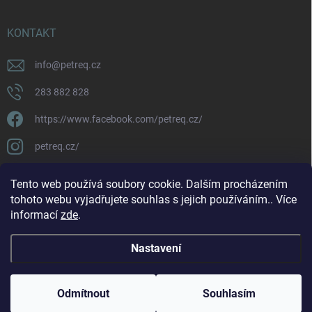
KONTAKT
info
@
petreq.cz
283 882 828
https://www.facebook.com/petreq.cz/
petreq.cz/
Tento web používá soubory cookie. Dalším procházením
tohoto webu vyjadřujete souhlas s jejich používáním.. Více
informací
zde
.
Nastavení
Copyright 2026
petreq.cz
. Všechna práva vyhrazena.
Odmítnout
Souhlasím
Vytvořil Shoptet