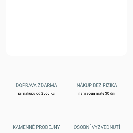
DORUČIT DO:
6.11.2026
Plachta nepromokavá MFH 32424X 4x3m- operation camo
DETAILNÍ INFORMACE
ZEPTAT SE
HLÍDAT
DOPRAVA ZDARMA
NÁKUP BEZ RIZIKA
při nákupu od 2500 Kč
na vrácení máte 30 dní
KAMENNÉ PRODEJNY
OSOBNÍ VYZVEDNUTÍ