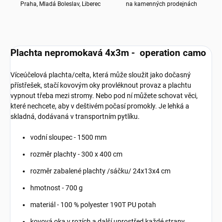
Praha, Mladá Boleslav, Liberec
na kamenných prodejnách
Plachta nepromokavá 4x3m - operation camo
Víceúčelová plachta/celta, která může sloužit jako dočasný
přístřešek, stačí kovovým oky provléknout provaz a plachtu
vypnout třeba mezi stromy. Nebo pod ní můžete schovat věci,
které nechcete, aby v deštivém počasí promokly. Je lehká a
skladná, dodávaná v transportním pytlíku.
vodní sloupec - 1500 mm
rozměr plachty - 300 x 400 cm
rozměr zabalené plachty /sáčku/ 24x13x4 cm
hmotnost - 700 g
materiál - 100 % polyester 190T PU potah
kovová oka v rozích a další uprostřed každé strany