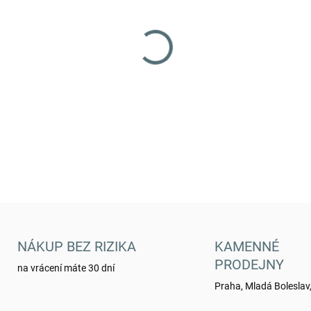
−
+
Pásek Pentagon® komvos Sin
DETAILNÍ INFORMACE
NÁKUP BEZ RIZIKA
KAMENNÉ
PRODEJNY
na vrácení máte 30 dní
Praha, Mladá Boleslav,