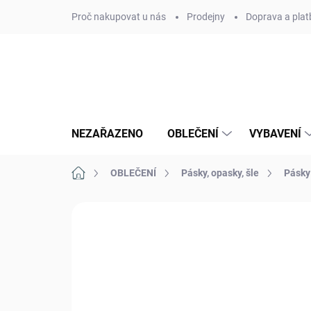
Přejít
Proč nakupovat u nás
Prodejny
Doprava a plat
na
obsah
NEZAŘAZENO
OBLEČENÍ
VYBAVENÍ
Domů
OBLEČENÍ
Pásky, opasky, šle
Pásky
Neohodnoceno
Podrobnosti hodn