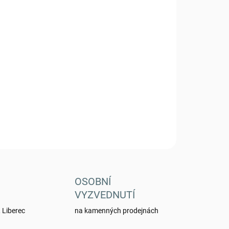
Přidat do košíku
gle - Olive
ZEPTAT SE
HLÍDAT
OSOBNÍ
VYZVEDNUTÍ
 Liberec
na kamenných prodejnách