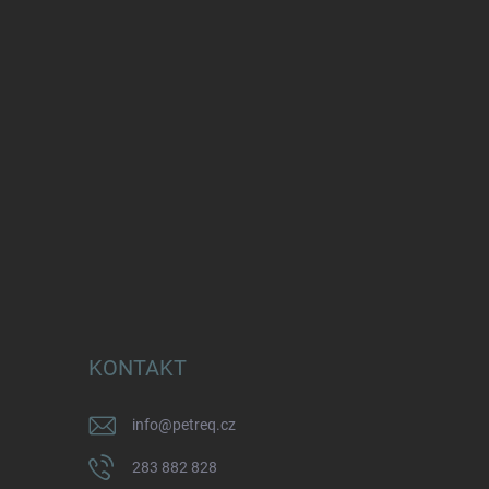
KONTAKT
info
@
petreq.cz
283 882 828