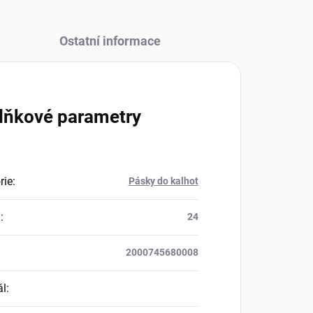
Ostatní informace
lňkové parametry
rie
:
Pásky do kalhot
a
:
24
2000745680008
ál
: