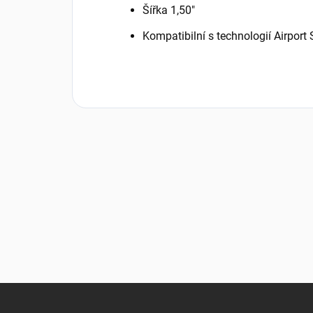
Šířka 1,50"
Kompatibilní s technologií Airport 
Z
á