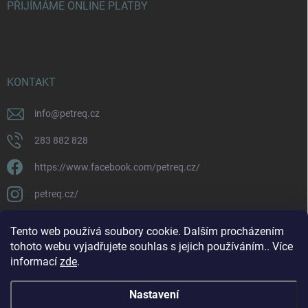
PŘIJÍMÁME ONLINE PLATBY
KONTAKT
info
@
petreq.cz
283 882 828
https://www.facebook.com/petreq.cz/
petreq.cz/
Tento web používá soubory cookie. Dalším procházením
tohoto webu vyjadřujete souhlas s jejich používáním.. Více
informací
zde
.
Nastavení