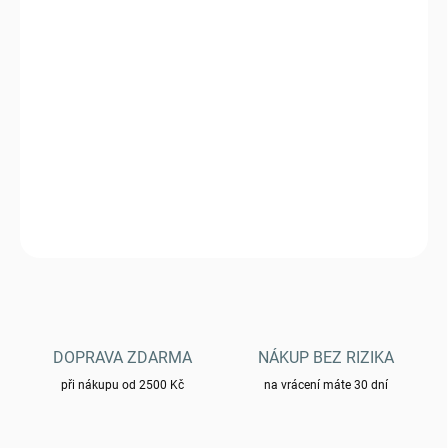
DORUČIT DO:
11.8.2026
−
+
Přidat do košíku
Padáková šňůra Helikon 550lb Paracord - černá
DETAILNÍ INFORMACE
ZEPTAT SE
HLÍDAT
DOPRAVA ZDARMA
NÁKUP BEZ RIZIKA
při nákupu od 2500 Kč
na vrácení máte 30 dní