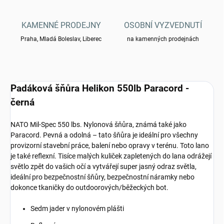
KAMENNÉ PRODEJNY
OSOBNÍ VYZVEDNUTÍ
Praha, Mladá Boleslav, Liberec
na kamenných prodejnách
Padáková šňůra Helikon 550lb Paracord -
černá
NATO Mil-Spec 550 lbs. Nylonová šňůra, známá také jako
Paracord. Pevná a odolná – tato šňůra je ideální pro všechny
provizorní stavební práce, balení nebo opravy v terénu. Toto lano
je také reflexní. Tisíce malých kuliček zapletených do lana odrážejí
světlo zpět do vašich očí a vytvářejí super jasný odraz světla,
ideální pro bezpečnostní šňůry, bezpečnostní náramky nebo
dokonce tkaničky do outdoorových/běžeckých bot.
Sedm jader v nylonovém plášti