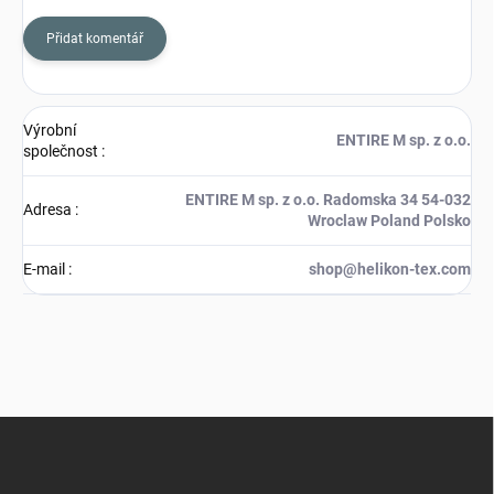
Přidat komentář
Výrobní
ENTIRE M sp. z o.o.
společnost
:
ENTIRE M sp. z o.o. Radomska 34 54-032
Adresa
:
Wroclaw Poland Polsko
E-mail
:
shop@helikon-tex.com
Z
á
p