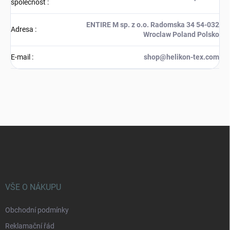
společnost
:
ENTIRE M sp. z o.o. Radomska 34 54-032
Adresa
:
Wroclaw Poland Polsko
E-mail
:
shop@helikon-tex.com
Z
á
p
a
t
í
VŠE O NÁKUPU
Obchodní podmínky
Reklamační řád