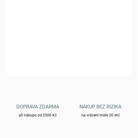
MŮŽEME DORUČIT DO:
ZVOLTE VARIANTU
−
+
Přidat do košíku
opasek taktický UTL - olive green
DETAILNÍ INFORMACE
ZEPTAT SE
HLÍDAT
DOPRAVA ZDARMA
NÁKUP BEZ RIZIKA
při nákupu od 2500 Kč
na vrácení máte 30 dní