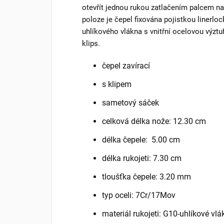
otevřít jednou rukou zatlačením palcem na
poloze je čepel fixována pojistkou linerlo
uhlíkového vlákna s vnitřní ocelovou výztu
klips.
čepel zavírací
s klipem
sametový sáček
celková délka nože:
12.30 cm
délka čepele:
5.00 cm
délka rukojeti:
7.30 cm
tloušťka čepele:
3.20 mm
typ oceli:
7Cr/17Mov
materiál rukojeti: G10-uhlíkové vl