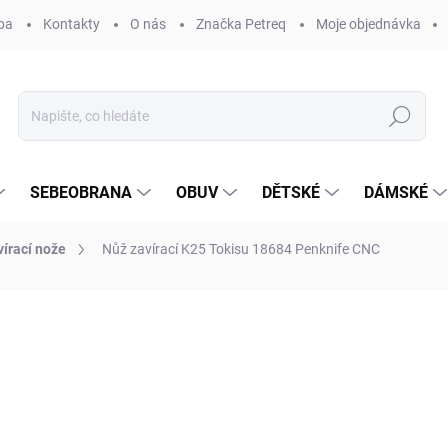
ba
Kontakty
O nás
Značka Petreq
Moje objednávka
Hledat
SEBEOBRANA
OBUV
DĚTSKÉ
DÁMSKÉ
vírací nože
Nůž zavírací K25 Tokisu 18684 Penknife CNC
ocení
ZNAČKA:
TOKISU
850 Kč
Měrná
SKLADEM
(3 KS)
cena:
MŮŽEME DORUČIT DO:
12.8.2