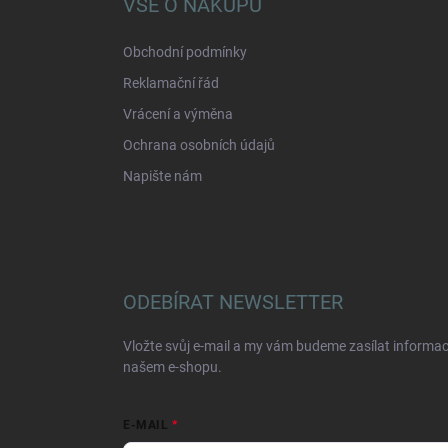
VŠE O NÁKUPU
t
í
Obchodní podmínky
Reklamační řád
Vrácení a výměna
Ochrana osobních údajů
Napište nám
ODEBÍRAT NEWSLETTER
Vložte svůj e-mail a my vám budeme zasílat informa
našem e-shopu.
E-MAIL