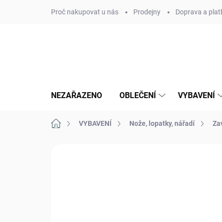
Přejít
Proč nakupovat u nás
Prodejny
Doprava a plat
na
obsah
NEZAŘAZENO
OBLEČENÍ
VYBAVENÍ
Domů
VYBAVENÍ
Nože, lopatky, nářadí
Za
Neohodnoceno
Podrobnosti hodn