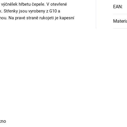
 výčnělek hřbetu čepele. V otevřené
EAN
:
ck. Střenky jsou vyrobeny z G10 a
hou. Na pravé straně rukojeti je kapesní
Materi
ákno