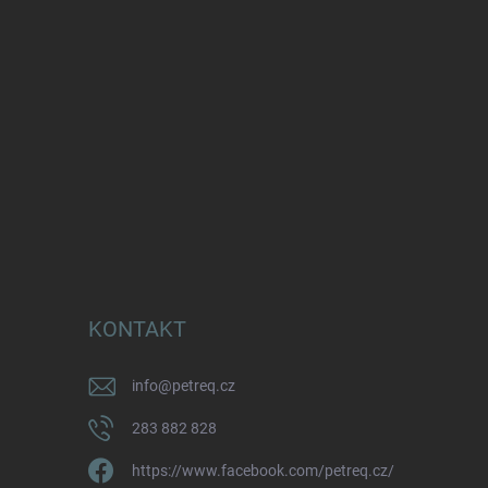
KONTAKT
info
@
petreq.cz
283 882 828
https://www.facebook.com/petreq.cz/