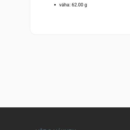
váha:
62.00 g
Z
á
p
a