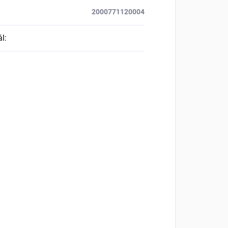
2000771120004
ál
: