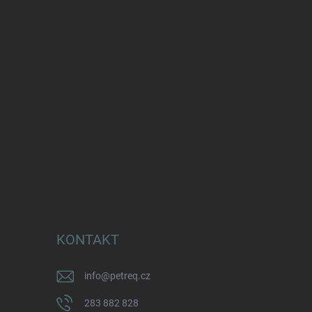
KONTAKT
info
@
petreq.cz
283 882 828