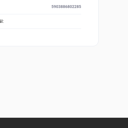
5903886802285
ál
: