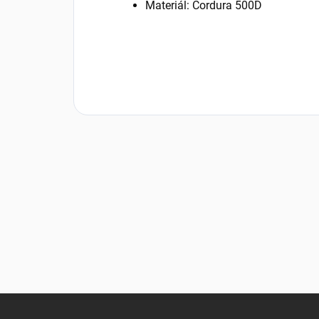
Materiál: Cordura 500D
Z
á