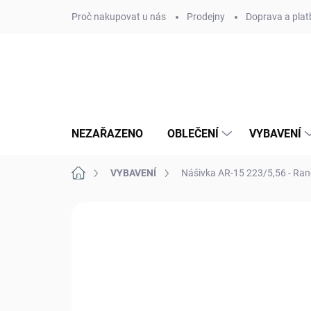
Přejít
Proč nakupovat u nás
Prodejny
Doprava a plat
na
obsah
NEZAŘAZENO
OBLEČENÍ
VYBAVENÍ
Domů
VYBAVENÍ
Nášivka AR-15 223/5,56 - Ran
Neohodnoceno
Podrobnosti hodn