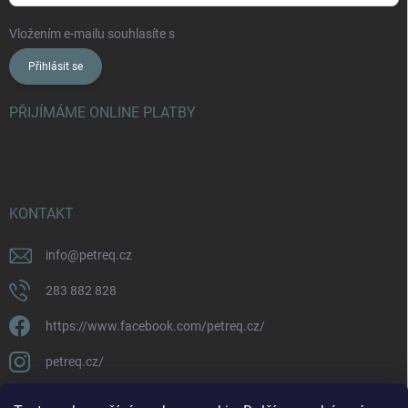
Vložením e-mailu souhlasíte s
podmínkami ochrany osobních údajů
Přihlásit se
PŘIJÍMÁME ONLINE PLATBY
KONTAKT
info
@
petreq.cz
283 882 828
https://www.facebook.com/petreq.cz/
petreq.cz/