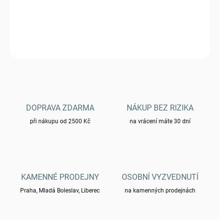
Nášivka HELIKON logo žluté
DETAILNÍ INFORMACE
ZEPTAT SE
HLÍDAT
DOPRAVA ZDARMA
NÁKUP BEZ RIZIKA
při nákupu od 2500 Kč
na vrácení máte 30 dní
KAMENNÉ PRODEJNY
OSOBNÍ VYZVEDNUTÍ
Praha, Mladá Boleslav, Liberec
na kamenných prodejnách