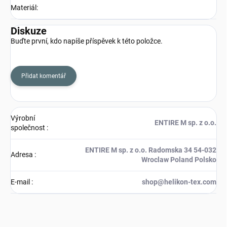
Materiál
:
Diskuze
Buďte první, kdo napíše příspěvek k této položce.
Přidat komentář
Výrobní
ENTIRE M sp. z o.o.
společnost
:
ENTIRE M sp. z o.o. Radomska 34 54-032
Adresa
:
Wroclaw Poland Polsko
E-mail
:
shop@helikon-tex.com