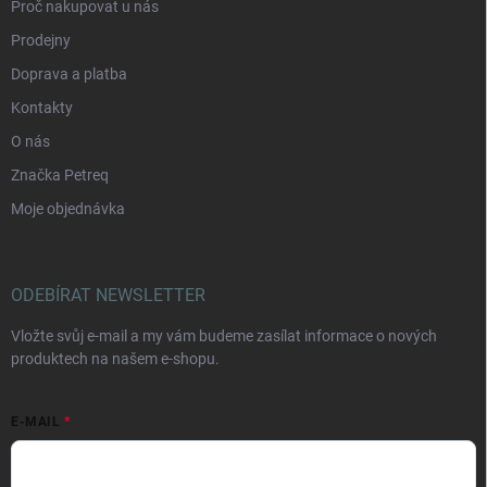
Proč nakupovat u nás
Prodejny
Doprava a platba
Kontakty
O nás
Značka Petreq
Moje objednávka
ODEBÍRAT NEWSLETTER
Vložte svůj e-mail a my vám budeme zasílat informace o nových
produktech na našem e-shopu.
E-MAIL