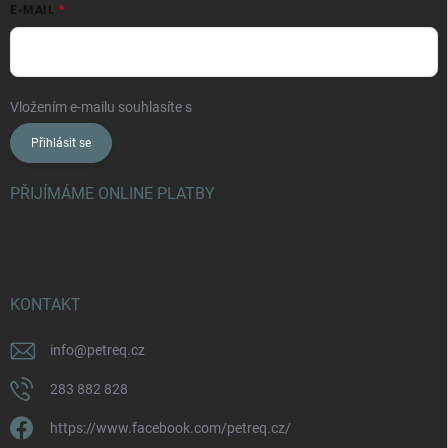
E-MAIL
Vložením e-mailu souhlasíte s
podmínkami ochrany osobních údajů
Přihlásit se
PŘIJÍMÁME ONLINE PLATBY
KONTAKT
info
@
petreq.cz
283 882 828
https://www.facebook.com/petreq.cz/