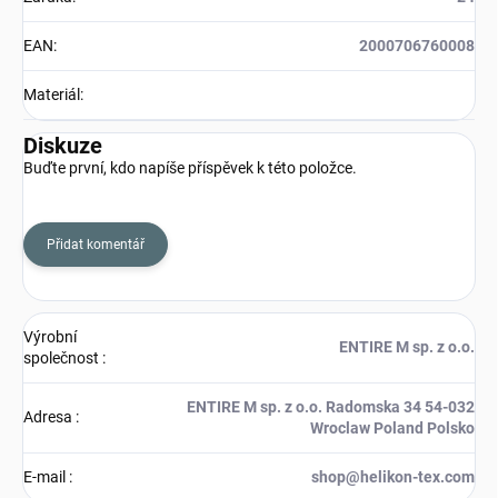
EAN
:
2000706760008
Materiál
:
Diskuze
Buďte první, kdo napíše příspěvek k této položce.
Přidat komentář
Výrobní
ENTIRE M sp. z o.o.
společnost
:
ENTIRE M sp. z o.o. Radomska 34 54-032
Adresa
:
Wroclaw Poland Polsko
E-mail
:
shop@helikon-tex.com