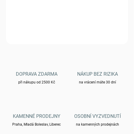
Nášivka HEL Velcro "Beardman URBAN"
DETAILNÍ INFORMACE
ZEPTAT SE
HLÍDAT
DOPRAVA ZDARMA
NÁKUP BEZ RIZIKA
při nákupu od 2500 Kč
na vrácení máte 30 dní
KAMENNÉ PRODEJNY
OSOBNÍ VYZVEDNUTÍ
Praha, Mladá Boleslav, Liberec
na kamenných prodejnách