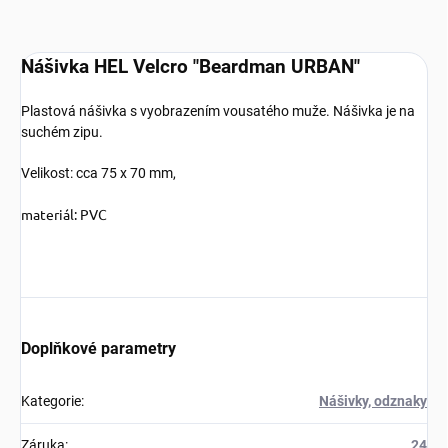
Nášivka HEL Velcro "Beardman URBAN"
Plastová nášivka s vyobrazením vousatého muže. Nášivka je na
suchém zipu.
Velikost: cca 75 x 70 mm,
materiál: PVC
Doplňkové parametry
Kategorie
:
Nášivky, odznaky
Záruka
:
24