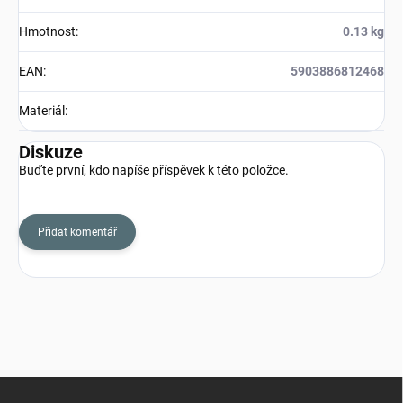
Hmotnost
:
0.13 kg
EAN
:
5903886812468
Materiál
:
Diskuze
Buďte první, kdo napíše příspěvek k této položce.
Přidat komentář
Z