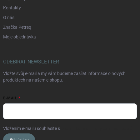
Kontakty
O nás
Značka Petreq
Moje objednávka
ODEBÍRAT NEWSLETTER
Vložte svůj e-mail a my vám budeme zasílat informace o nových
produktech na našem e-shopu.
E-MAIL
Vložením e-mailu souhlasíte s
podmínkami ochrany osobních údajů
Přihlásit se