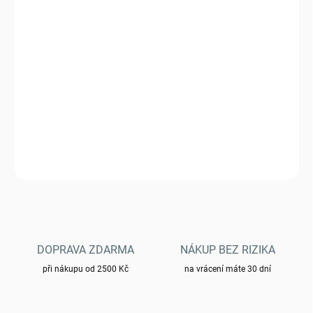
DORUČIT DO:
11.8.2026
−
+
Přidat do košíku
Multifunkční kleště M-TAC universal tool typ 2 mini 60015001
DETAILNÍ INFORMACE
ZEPTAT SE
HLÍDAT
DOPRAVA ZDARMA
NÁKUP BEZ RIZIKA
při nákupu od 2500 Kč
na vrácení máte 30 dní