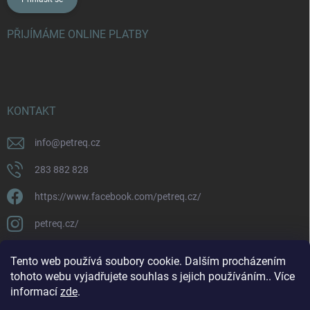
PŘIJÍMÁME ONLINE PLATBY
KONTAKT
info
@
petreq.cz
283 882 828
https://www.facebook.com/petreq.cz/
petreq.cz/
Tento web používá soubory cookie. Dalším procházením
tohoto webu vyjadřujete souhlas s jejich používáním.. Více
informací
zde
.