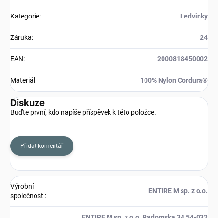
Kategorie
:
Ledvinky
Záruka
:
24
EAN
:
2000818450002
Materiál
:
100% Nylon Cordura®
Diskuze
Buďte první, kdo napíše příspěvek k této položce.
Přidat komentář
Výrobní
ENTIRE M sp. z o.o.
společnost
:
ENTIRE M sp. z o.o. Radomska 34 54-032