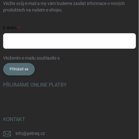
Vložte svůj e-mail a my vám budeme zasílat informace o nových
produktech na našem e-shopu.
E-MAIL
Vložením e-mailu souhlasíte s
podmínkami ochrany osobních údajů
Přihlásit se
PŘIJÍMÁME ONLINE PLATBY
KONTAKT
info
@
petreq.cz