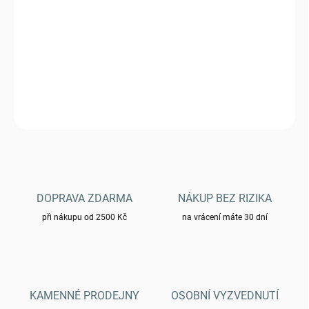
DORUČIT DO:
6.11.2026
Ledvinka Helikon BANDICOOT Waist Pack® - MultiCam® Black
DETAILNÍ INFORMACE
ZEPTAT SE
HLÍDAT
DOPRAVA ZDARMA
NÁKUP BEZ RIZIKA
při nákupu od 2500 Kč
na vrácení máte 30 dní
KAMENNÉ PRODEJNY
OSOBNÍ VYZVEDNUTÍ