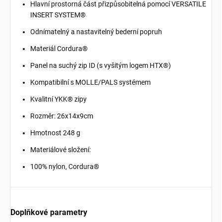
Hlavní prostorná část přizpůsobitelná pomocí VERSATILE
INSERT SYSTEM®
Odnímatelný a nastavitelný bederní popruh
Materiál Cordura®
Panel na suchý zip ID (s vyšitým logem HTX®)
Kompatibilní s MOLLE/PALS systémem
Kvalitní YKK® zipy
Rozměr: 26x14x9cm
Hmotnost 248 g
Materiálové složení:
100% nylon, Cordura®
Doplňkové parametry