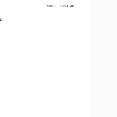
5903886853140
ál
: