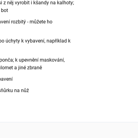
 z něj vyrobit i kšandy na kalhoty;
 bot
vení rozbitý - můžete ho
o úchyty k vybavení, například k
y, ponča; k upevnění maskování,
lomet a jiné zbraně
bavení
 šňůrku na nůž