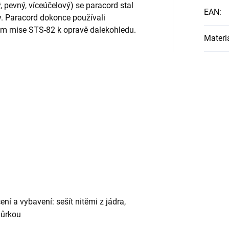
 pevný, víceúčelový) se paracord stal
EAN
:
ty. Paracord dokonce používali
em mise STS-82 k opravě dalekohledu.
Materi
ní a vybavení: sešít nitěmi z jádra,
ňůrkou