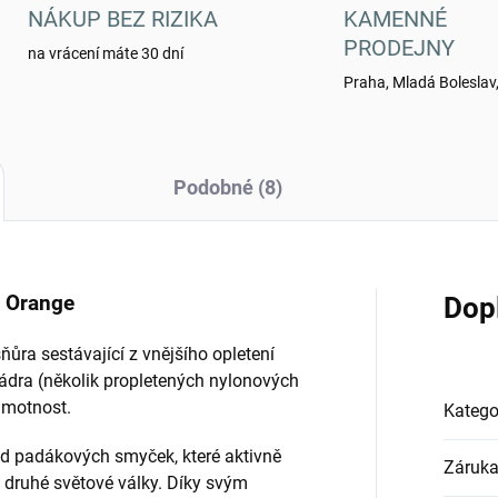
NÁKUP BEZ RIZIKA
KAMENNÉ
PRODEJNY
na vrácení máte 30 dní
Praha, Mladá Boleslav,
Podobné (8)
- Orange
Dop
ňůra sestávající z vnějšího opletení
jádra (několik propletených nylonových
 hmotnost.
Katego
d padákových smyček, které aktivně
Záruk
 druhé světové války. Díky svým