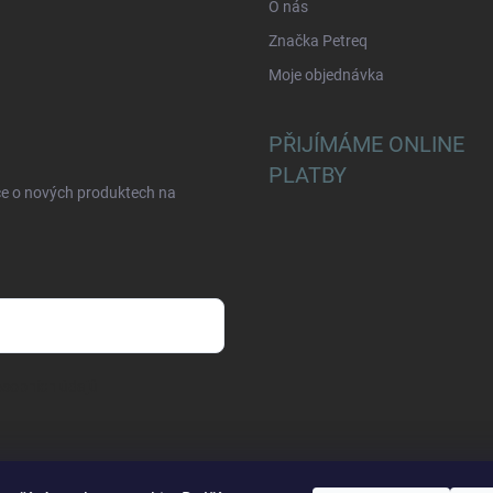
O nás
Značka Petreq
Moje objednávka
PŘIJÍMÁME ONLINE
PLATBY
ce o nových produktech na
sobních údajů