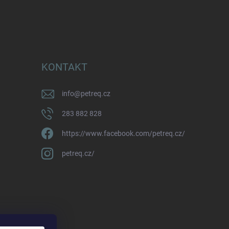
KONTAKT
info
@
petreq.cz
283 882 828
https://www.facebook.com/petreq.cz/
petreq.cz/