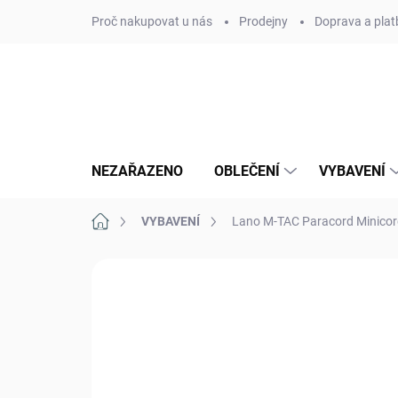
Přejít
Proč nakupovat u nás
Prodejny
Doprava a plat
na
obsah
NEZAŘAZENO
OBLEČENÍ
VYBAVENÍ
Domů
VYBAVENÍ
Lano M-TAC Paracord Minicor
Neohodnoceno
Podrobnosti hodn