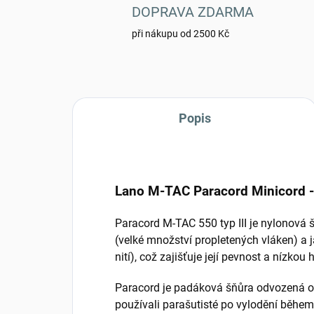
DOPRAVA ZDARMA
při nákupu od 2500 Kč
Popis
Lano M-TAC Paracord Minicord 
Paracord M-TAC 550 typ III je nylonová š
(velké množství propletených vláken) a 
nití), což zajišťuje její pevnost a nízkou
Paracord je padáková šňůra odvozená o
používali parašutisté po vylodění během