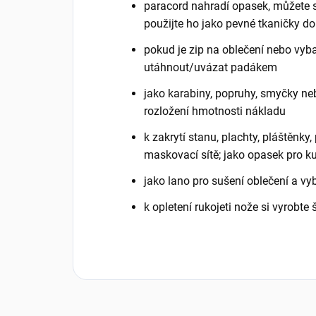
paracord nahradí opasek, můžete si
použijte ho jako pevné tkaničky do
pokud je zip na oblečení nebo vyba
utáhnout/uvázat padákem
jako karabiny, popruhy, smyčky neb
rozložení hmotnosti nákladu
k zakrytí stanu, plachty, pláštěnk
maskovací sítě; jako opasek pro ku
jako lano pro sušení oblečení a vy
k opletení rukojeti nože si vyrobte