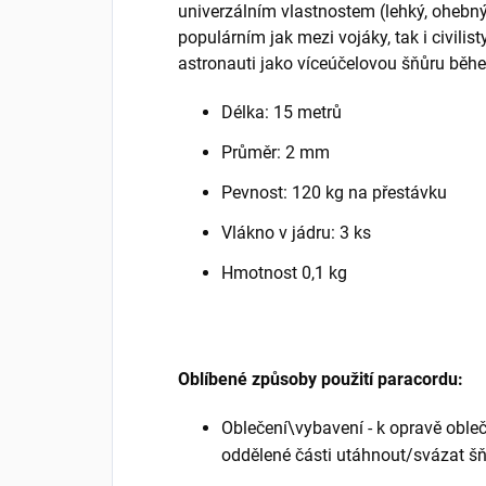
univerzálním vlastnostem (lehký, ohebný,
populárním jak mezi vojáky, tak i civilis
astronauti jako víceúčelovou šňůru běh
Délka: 15 metrů
Průměr: 2 mm
Pevnost: 120 kg na přestávku
Vlákno v jádru: 3 ks
Hmotnost 0,1 kg
Oblíbené způsoby použití paracordu:
Oblečení\vybavení - k opravě obleče
oddělené části utáhnout/svázat š