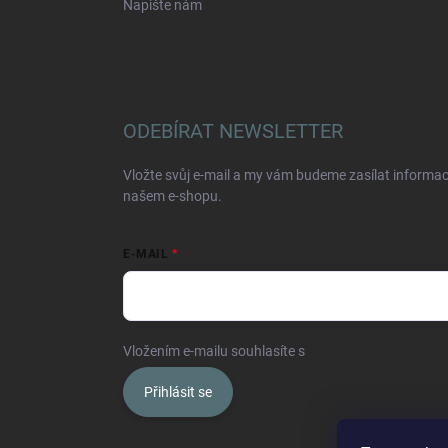
Napište nám
ODEBÍRAT NEWSLETTER
Vložte svůj e-mail a my vám budeme zasílat informa
našem e-shopu.
E-MAIL
Vložením e-mailu souhlasíte s
podmínkami ochrany o
Přihlásit se