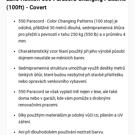
(100ft) - Covert
550 Paracord - Color Changing Patterns (100 stop) je
odolná, přibližně 30 metrů dlouhá, sedmipramenná šňůra
pro přežití s ​​pevností v tahu 250 kg (550 lb) a o průměru 4
mm.
Charakteristický vzor tkaní použitý při jeho výrobě působí
dojmem neustále se měnících barev.
Sedmipramenná struktura umožňuje využít desítky metrů
tenkých šňůr, které budou nezbytné při stavbě přístřešku
nebo opravách venkovního vybavení.
550 Paracord se však vyplatí mít nejen v lese, ale také
doma nebo v garáži, kde vám pomůže s drobnými
renovačními pracemi.
Díky použitým materiálům je odolný vůči rzi, plísním a UV
záření.
Ani při dlouhodobém používání neztratí barvu.