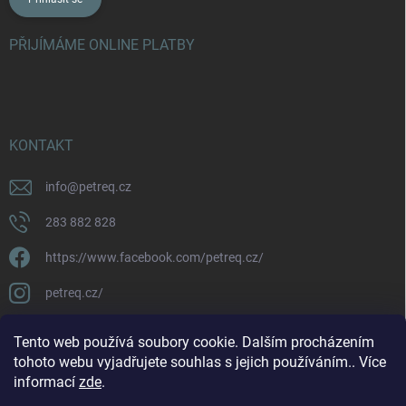
PŘIJÍMÁME ONLINE PLATBY
KONTAKT
info
@
petreq.cz
283 882 828
https://www.facebook.com/petreq.cz/
petreq.cz/
Tento web používá soubory cookie. Dalším procházením
tohoto webu vyjadřujete souhlas s jejich používáním.. Více
informací
zde
.