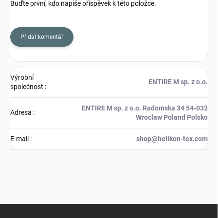
Buďte první, kdo napíše příspěvek k této položce.
Přidat komentář
Výrobní
ENTIRE M sp. z o.o.
společnost
:
ENTIRE M sp. z o.o. Radomska 34 54-032
Adresa
:
Wroclaw Poland Polsko
E-mail
:
shop@helikon-tex.com
Z