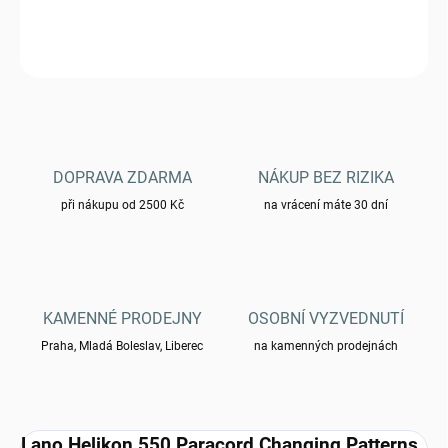
DETAILNÍ INFORMACE
ZEPTAT SE
HLÍDAT
DOPRAVA ZDARMA
NÁKUP BEZ RIZIKA
při nákupu od 2500 Kč
na vrácení máte 30 dní
KAMENNÉ PRODEJNY
OSOBNÍ VYZVEDNUTÍ
Praha, Mladá Boleslav, Liberec
na kamenných prodejnách
Lano Helikon 550 Paracord Changing Patterns