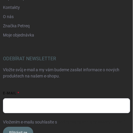
Kontakty
O nás
Značka Petreq
Moje objednávka
ODEBÍRAT NEWSLETTER
Vložte svůj e-mail a my vám budeme zasílat informace o nových
produktech na našem e-shopu.
E-MAIL
Vložením e-mailu souhlasíte s
podmínkami ochrany osobních údajů
Přihlásit se