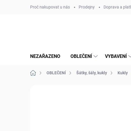
Přejít
Proč nakupovat u nás
Prodejny
Doprava a plat
na
obsah
NEZAŘAZENO
OBLEČENÍ
VYBAVENÍ
Domů
OBLEČENÍ
Šátky, šály, kukly
Kukly
Neohodnoceno
Podrobnosti hodn