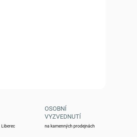
Přidat do košíku
černá
ZEPTAT SE
HLÍDAT
OSOBNÍ
VYZVEDNUTÍ
 Liberec
na kamenných prodejnách