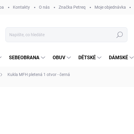
ba
Kontakty
O nás
Značka Petreq
Moje objednávka
Hledat
SEBEOBRANA
OBUV
DĚTSKÉ
DÁMSKÉ
Kukla MFH pletená 1 otvor - černá
ocení
ZNAČKA:
MFH
142 Kč
Měrná
SKLADEM
(>5 KS)
cena:
MŮŽEME DORUČIT DO:
12.8.2