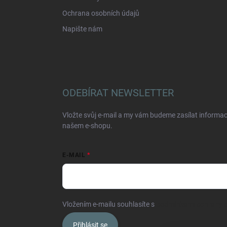
Ochrana osobních údajů
Napište nám
ODEBÍRAT NEWSLETTER
Vložte svůj e-mail a my vám budeme zasílat informa
našem e-shopu.
E-MAIL
Vložením e-mailu souhlasíte s
podmínkami ochrany o
Přihlásit se