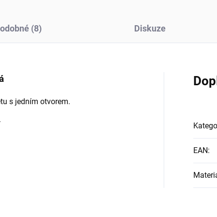
odobné (8)
Diskuze
á
Dop
etu s jedním otvorem.
.
Katego
EAN
:
Materi