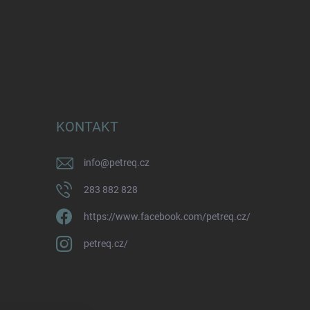
KONTAKT
info
@
petreq.cz
283 882 828
https://www.facebook.com/petreq.cz/
petreq.cz/