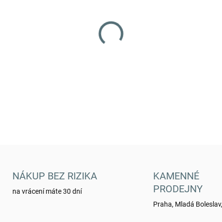
−
+
Kukla MFH pletená 1 otvor - 
DETAILNÍ INFORMACE
NÁKUP BEZ RIZIKA
KAMENNÉ
PRODEJNY
na vrácení máte 30 dní
Praha, Mladá Boleslav,