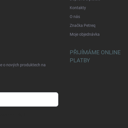
Kontakty
O nás
Značka Petreq
Moje objednávka
PŘIJÍMÁME ONLINE
PLATBY
ce o nových produktech na
sobních údajů