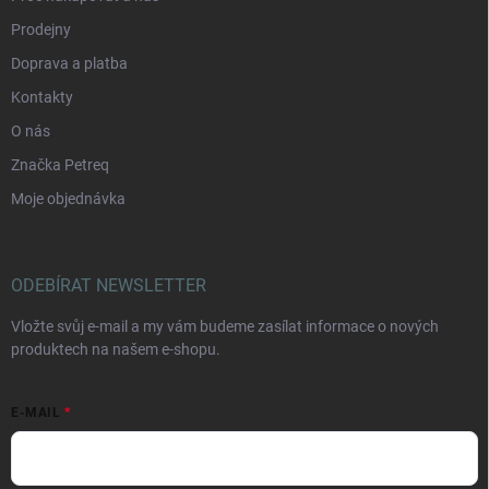
Prodejny
Doprava a platba
Kontakty
O nás
Značka Petreq
Moje objednávka
ODEBÍRAT NEWSLETTER
Vložte svůj e-mail a my vám budeme zasílat informace o nových
produktech na našem e-shopu.
E-MAIL