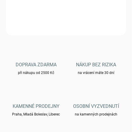
Kukla MFH bavlna 3 otvory - CZ95
DETAILNÍ INFORMACE
ZEPTAT SE
HLÍDAT
DOPRAVA ZDARMA
NÁKUP BEZ RIZIKA
při nákupu od 2500 Kč
na vrácení máte 30 dní
KAMENNÉ PRODEJNY
OSOBNÍ VYZVEDNUTÍ
Praha, Mladá Boleslav, Liberec
na kamenných prodejnách