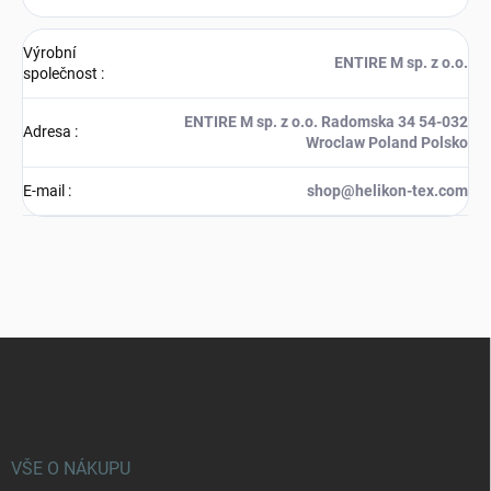
Výrobní
ENTIRE M sp. z o.o.
společnost
:
ENTIRE M sp. z o.o. Radomska 34 54-032
Adresa
:
Wroclaw Poland Polsko
E-mail
:
shop@helikon-tex.com
Z
á
p
a
t
í
VŠE O NÁKUPU