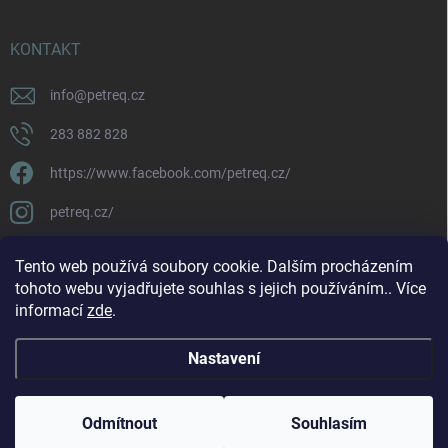
KONTAKT
info
@
petreq.cz
283 882 828
https://www.facebook.com/petreq.cz/
petreq.cz/
Tento web používá soubory cookie. Dalším procházením
tohoto webu vyjadřujete souhlas s jejich používáním.. Více
informací
zde
.
Nastavení
Copyright 2026
petreq.cz
. Všechna práva vyhrazena.
Odmítnout
Souhlasím
Vytvořil Shoptet