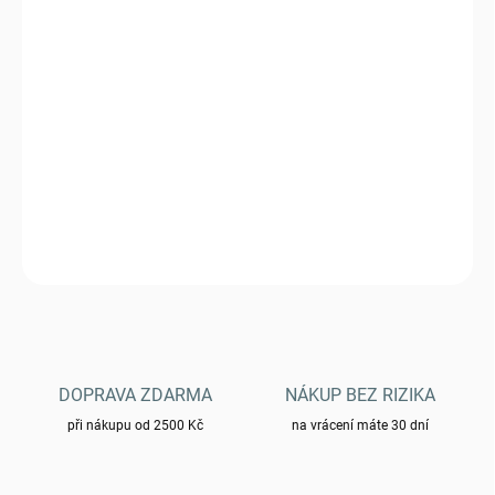
DORUČIT DO:
12.8.2026
−
+
Přidat do košíku
Křesadlo Wildo® Fire-Flash Pro Large - lime
DETAILNÍ INFORMACE
ZEPTAT SE
HLÍDAT
DOPRAVA ZDARMA
NÁKUP BEZ RIZIKA
při nákupu od 2500 Kč
na vrácení máte 30 dní