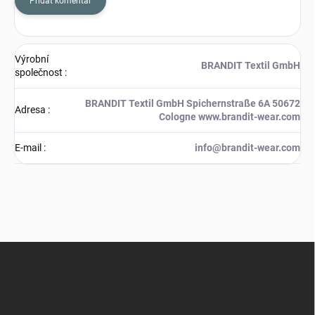
Přidat komentář
Výrobní
BRANDIT Textil GmbH
společnost
:
BRANDIT Textil GmbH Spichernstraße 6A 50672
Adresa
:
Cologne www.brandit-wear.com
E-mail
:
info@brandit-wear.com
Z
á
p
a
t