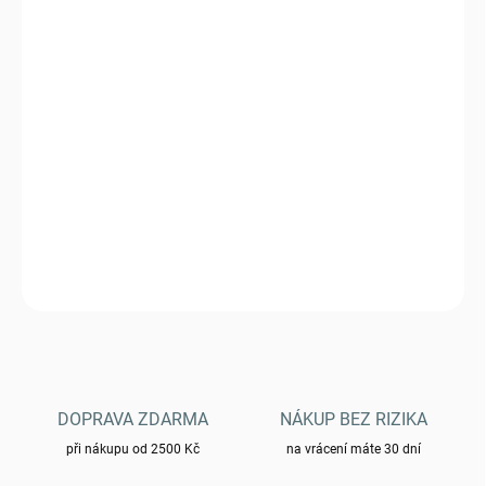
MŮŽEME DORUČIT DO:
ZVOLTE VARIANTU
−
+
Přidat do košíku
Kraťasy Brandit Savage Vintage
DETAILNÍ INFORMACE
ZEPTAT SE
HLÍDAT
DOPRAVA ZDARMA
NÁKUP BEZ RIZIKA
při nákupu od 2500 Kč
na vrácení máte 30 dní