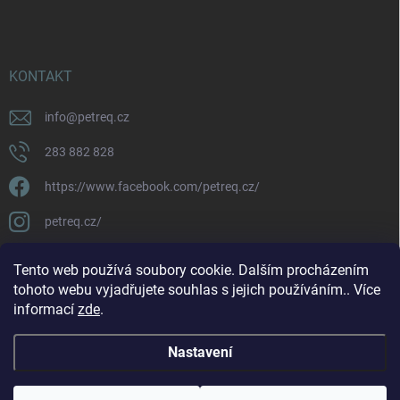
KONTAKT
info
@
petreq.cz
283 882 828
https://www.facebook.com/petreq.cz/
petreq.cz/
Tento web používá soubory cookie. Dalším procházením
tohoto webu vyjadřujete souhlas s jejich používáním.. Více
informací
zde
.
Nastavení