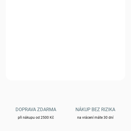
VARIANTA
MŮŽEME DORUČIT DO:
ZVOLTE VARIANTU
−
+
Přidat do košíku
Kraťasy Helikon OTUS
DETAILNÍ INFORMACE
ZEPTAT SE
HLÍDAT
DOPRAVA ZDARMA
NÁKUP BEZ RIZIKA
při nákupu od 2500 Kč
na vrácení máte 30 dní