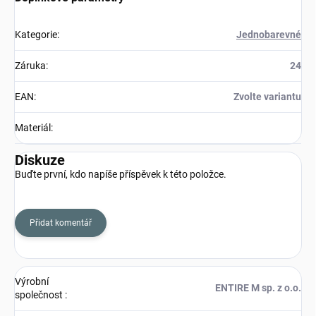
Kategorie
:
Jednobarevné
Záruka
:
24
EAN
:
Zvolte variantu
Materiál
:
Diskuze
Buďte první, kdo napíše příspěvek k této položce.
Přidat komentář
Výrobní
ENTIRE M sp. z o.o.
společnost
: