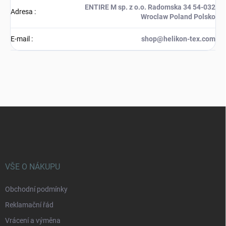
ENTIRE M sp. z o.o. Radomska 34 54-032
Adresa
:
Wroclaw Poland Polsko
E-mail
:
shop@helikon-tex.com
Z
á
p
a
t
í
VŠE O NÁKUPU
Obchodní podmínky
Reklamační řád
Vrácení a výměna