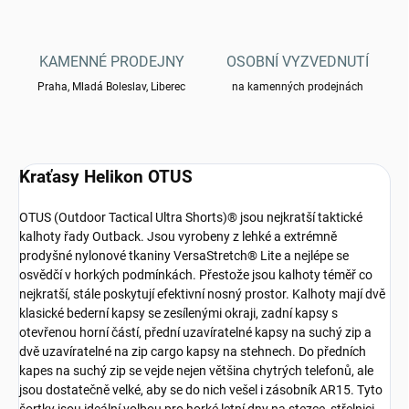
KAMENNÉ PRODEJNY
OSOBNÍ VYZVEDNUTÍ
Praha, Mladá Boleslav, Liberec
na kamenných prodejnách
Kraťasy Helikon OTUS
OTUS (Outdoor Tactical Ultra Shorts)® jsou nejkratší taktické
kalhoty řady Outback. Jsou vyrobeny z lehké a extrémně
prodyšné nylonové tkaniny VersaStretch® Lite a nejlépe se
osvědčí v horkých podmínkách. Přestože jsou kalhoty téměř co
nejkratší, stále poskytují efektivní nosný prostor. Kalhoty mají dvě
klasické bederní kapsy se zesílenými okraji, zadní kapsy s
otevřenou horní částí, přední uzavíratelné kapsy na suchý zip a
dvě uzavíratelné na zip cargo kapsy na stehnech. Do předních
kapes na suchý zip se vejde nejen většina chytrých telefonů, ale
jsou dostatečně velké, aby se do nich vešel i zásobník AR15. Tyto