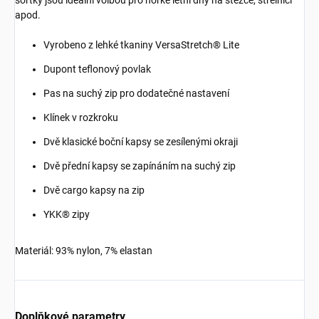
šortky jsou ideální volbou pro horké letní dny na stezce, střelnici
apod.
Vyrobeno z lehké tkaniny VersaStretch® Lite
Dupont teflonový povlak
Pas na suchý zip pro dodatečné nastavení
Klínek v rozkroku
Dvě klasické boční kapsy se zesílenými okraji
Dvě přední kapsy se zapínáním na suchý zip
Dvě cargo kapsy na zip
YKK® zipy
Materiál: 93% nylon, 7% elastan
Doplňkové parametry