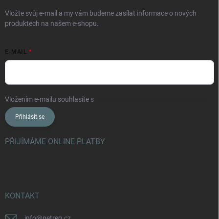
Vložte svůj e-mail a my vám budeme zasílat informace o nových
produktech na našem e-shopu.
E-MAIL
Vložením e-mailu souhlasíte s
podmínkami ochrany osobních údajů
Přihlásit se
PŘIJÍMÁME ONLINE PLATBY
KONTAKT
info
@
petreq.cz