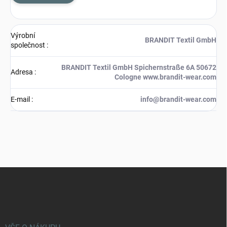
Výrobní
BRANDIT Textil GmbH
společnost
:
BRANDIT Textil GmbH Spichernstraße 6A 50672
Adresa
:
Cologne www.brandit-wear.com
E-mail
:
info@brandit-wear.com
Z
á
p
a
t