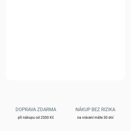
VARIANTA
MŮŽEME DORUČIT DO:
ZVOLTE VARIANTU
−
+
Přidat do košíku
Kraťasy Brandit Urban Legend
DETAILNÍ INFORMACE
ZEPTAT SE
HLÍDAT
DOPRAVA ZDARMA
NÁKUP BEZ RIZIKA
při nákupu od 2500 Kč
na vrácení máte 30 dní