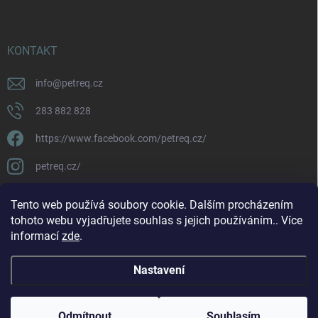
KONTAKT
info
@
petreq.cz
283 882 828
https://www.facebook.com/petreq.cz/
petreq.cz/
Tento web používá soubory cookie. Dalším procházením
tohoto webu vyjadřujete souhlas s jejich používáním.. Více
informací
zde
.
Nastavení
Copyright 2026
petreq.cz
. Všechna práva vyhrazena.
Odmítnout
Souhlasím