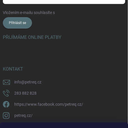
Vložením e-mailu souhlasíte s
podmínkami ochrany osobních údajů
Přihlásit se
PŘIJÍMÁME ONLINE PLATBY
KONTAKT
info
@
petreq.cz
283 882 828
https://www.facebook.com/petreq.cz/
petreq.cz/