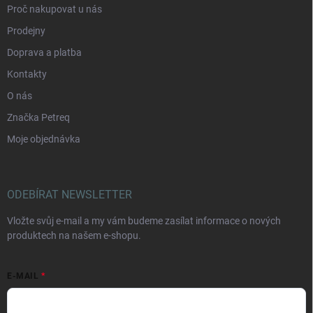
Proč nakupovat u nás
Prodejny
Doprava a platba
Kontakty
O nás
Značka Petreq
Moje objednávka
ODEBÍRAT NEWSLETTER
Vložte svůj e-mail a my vám budeme zasílat informace o nových
produktech na našem e-shopu.
E-MAIL