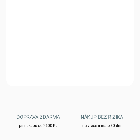
VARIANTA
MŮŽEME DORUČIT DO:
ZVOLTE VARIANTU
−
+
Přidat do košíku
Kraťasy Brandit BDU Ripstop
DETAILNÍ INFORMACE
ZEPTAT SE
HLÍDAT
DOPRAVA ZDARMA
NÁKUP BEZ RIZIKA
při nákupu od 2500 Kč
na vrácení máte 30 dní