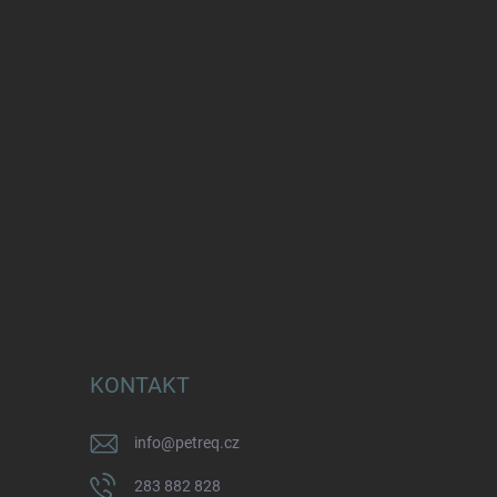
KONTAKT
info
@
petreq.cz
283 882 828