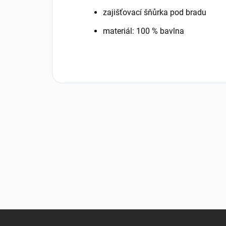
zajišťovací šňůrka pod bradu
materiál: 100 % bavlna
Z
á