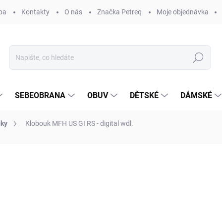
ba
Kontakty
O nás
Značka Petreq
Moje objednávka
Hledat
SEBEOBRANA
OBUV
DĚTSKÉ
DÁMSKÉ
uky
Klobouk MFH US GI RS - digital wdl.
ocení
ZNAČKA:
MFH
290 Kč
Měrná
ZVOLTE VARIANTU
cena: