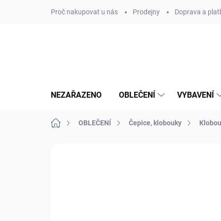
Přejít
Proč nakupovat u nás
Prodejny
Doprava a plat
na
obsah
NEZAŘAZENO
OBLEČENÍ
VYBAVENÍ
Domů
OBLEČENÍ
Čepice, klobouky
Klobo
Neohodnoceno
Podrobnosti hodn