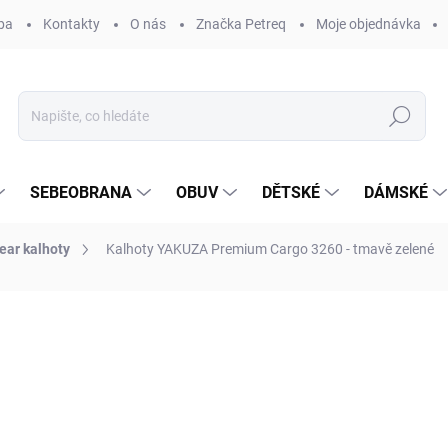
ba
Kontakty
O nás
Značka Petreq
Moje objednávka
Hledat
SEBEOBRANA
OBUV
DĚTSKÉ
DÁMSKÉ
ear kalhoty
Kalhoty YAKUZA Premium Cargo 3260 - tmavě zelené
ocení
ZNAČKA:
YAKUZA PREMIUM SELECTION®
1 990 Kč
Měrná
ZVOLTE VARIANTU
cena: