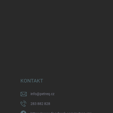
KONTAKT
info
@
petreq.cz
283 882 828