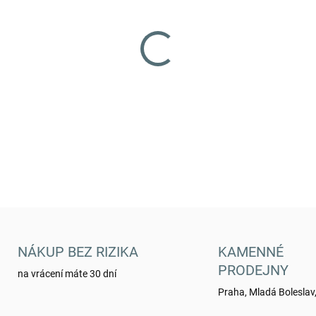
VARIANTA
MŮŽEME DORUČIT DO:
ZVOLTE
−
+
Kalhoty YAKUZA Premium C
DETAILNÍ INFORMACE
NÁKUP BEZ RIZIKA
KAMENNÉ
PRODEJNY
na vrácení máte 30 dní
Praha, Mladá Boleslav,