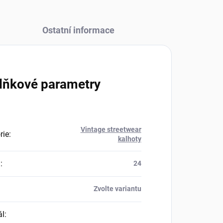
Ostatní informace
lňkové parametry
Vintage streetwear
rie
:
kalhoty
a
:
24
Zvolte variantu
ál
: