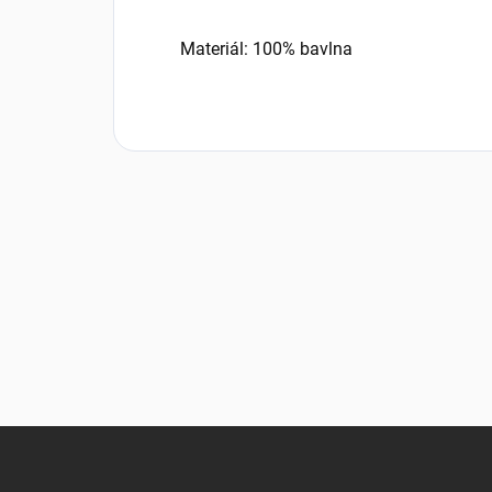
Materiál: 100% bavlna
Z
á
p