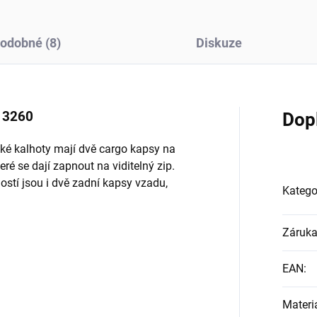
odobné (8)
Diskuze
 3260
Dop
zké kalhoty mají dvě cargo kapsy na
é se dají zapnout na viditelný zip.
stí jsou i dvě zadní kapsy vzadu,
Katego
Záruk
EAN
:
Materi