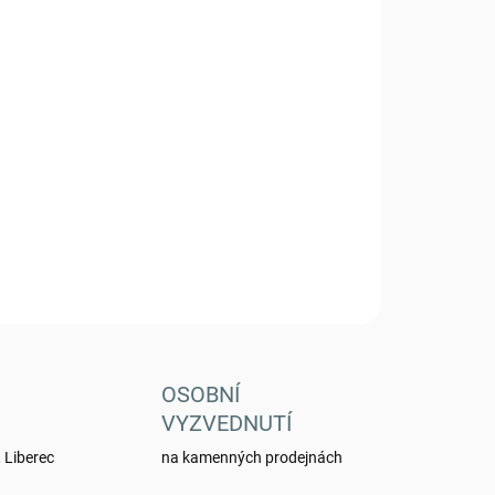
 VARIANTU
Přidat do košíku
argo 3260
ZEPTAT SE
HLÍDAT
OSOBNÍ
VYZVEDNUTÍ
 Liberec
na kamenných prodejnách