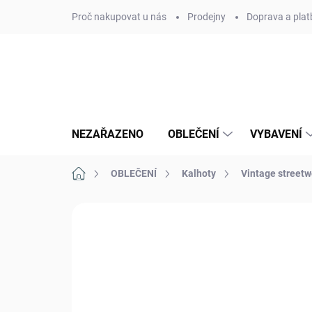
Přejít
Proč nakupovat u nás
Prodejny
Doprava a plat
na
obsah
NEZAŘAZENO
OBLEČENÍ
VYBAVENÍ
Domů
OBLEČENÍ
Kalhoty
Vintage streetw
Neohodnoceno
Podrobnosti hodn