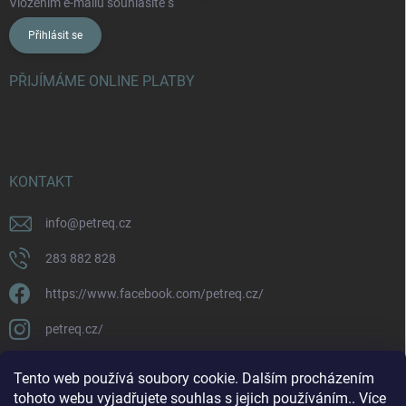
Vložením e-mailu souhlasíte s
podmínkami ochrany osobních údajů
Přihlásit se
PŘIJÍMÁME ONLINE PLATBY
KONTAKT
info
@
petreq.cz
283 882 828
https://www.facebook.com/petreq.cz/
petreq.cz/
Tento web používá soubory cookie. Dalším procházením
tohoto webu vyjadřujete souhlas s jejich používáním.. Více