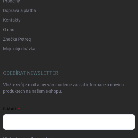
Prodejny
Doprava a platba
Kontakty
O nás
Značka Petreq
Moje objednávka
ODEBÍRAT NEWSLETTER
Vložte svůj e-mail a my vám budeme zasílat informace o nových
produktech na našem e-shopu.
E-MAIL