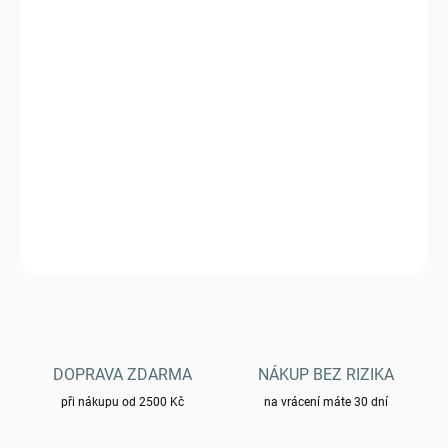
VARIANTA
MŮŽEME DORUČIT DO:
ZVOLTE VARIANTU
−
+
Přidat do košíku
Kalhoty Brandit Pure Vintage Oversize 1003-4B
DETAILNÍ INFORMACE
ZEPTAT SE
HLÍDAT
DOPRAVA ZDARMA
NÁKUP BEZ RIZIKA
při nákupu od 2500 Kč
na vrácení máte 30 dní