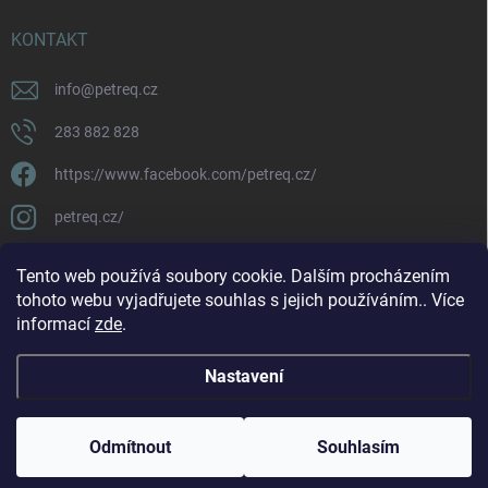
KONTAKT
info
@
petreq.cz
283 882 828
https://www.facebook.com/petreq.cz/
petreq.cz/
Tento web používá soubory cookie. Dalším procházením
tohoto webu vyjadřujete souhlas s jejich používáním.. Více
informací
zde
.
Nastavení
Copyright 2026
petreq.cz
. Všechna práva vyhrazena.
Odmítnout
Souhlasím
Vytvořil Shoptet