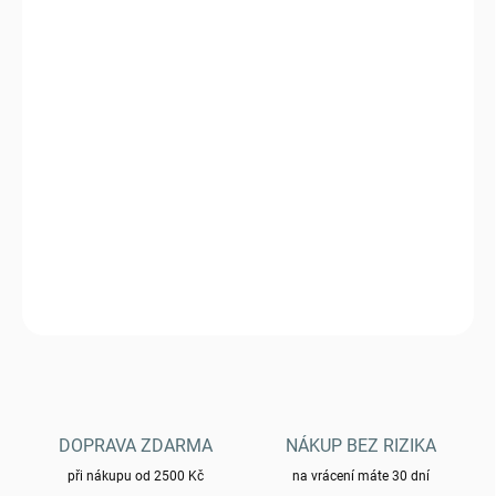
cena:
VARIANTA
MŮŽEME DORUČIT DO:
ZVOLTE VARIANTU
−
+
Přidat do košíku
Kalhoty Helikon HYBRID OUTBACK PANTS® - DuraCanvas®
DETAILNÍ INFORMACE
ZEPTAT SE
HLÍDAT
DOPRAVA ZDARMA
NÁKUP BEZ RIZIKA
při nákupu od 2500 Kč
na vrácení máte 30 dní