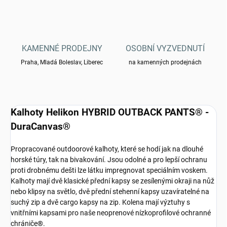
KAMENNÉ PRODEJNY
OSOBNÍ VYZVEDNUTÍ
Praha, Mladá Boleslav, Liberec
na kamenných prodejnách
Kalhoty Helikon HYBRID OUTBACK PANTS® -
DuraCanvas®
Propracované outdoorové kalhoty, které se hodí jak na dlouhé
horské túry, tak na bivakování. Jsou odolné a pro lepší ochranu
proti drobnému dešti lze látku impregnovat speciálním voskem.
Kalhoty mají dvě klasické přední kapsy se zesílenými okraji na nůž
nebo klipsy na světlo, dvě přední stehenní kapsy uzavíratelné na
suchý zip a dvě cargo kapsy na zip. Kolena mají výztuhy s
vnitřními kapsami pro naše neoprenové nízkoprofilové ochranné
chrániče®.