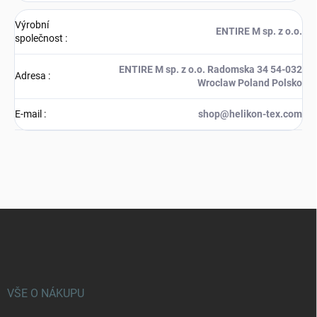
Výrobní
ENTIRE M sp. z o.o.
společnost
:
ENTIRE M sp. z o.o. Radomska 34 54-032
Adresa
:
Wroclaw Poland Polsko
E-mail
:
shop@helikon-tex.com
Z
á
p
a
t
í
VŠE O NÁKUPU