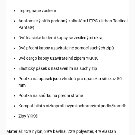
Impregnace voskem
Anatomický střih podobný kalhotám UTP® (Urban Tactical
Pants®)
Dvě klasické bederní kapsy se zesílenými okraji
Dvě přední kapsy uzavíratelné pomocí suchých zipů
Dvě cargo kapsy uzavíratelné zipem YKK®.
Elastický pásek s nastavením na suchý zip
Poutka na opasek jsou vhodná pro opasek o šířce až 50
mm
Poutka na šňůrku na přední straně
Kompatibilní s nízkoprofilovými ochrannými podložkami®.
Zipy YKK®
Materiál: 45% nylon, 29% bavlna, 22% polyester, 4 % elastan