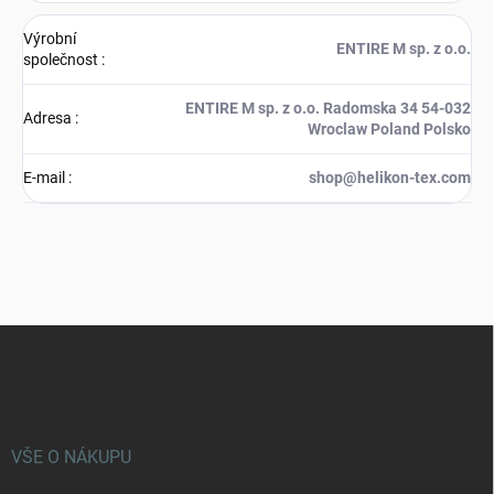
Výrobní
ENTIRE M sp. z o.o.
společnost
:
ENTIRE M sp. z o.o. Radomska 34 54-032
Adresa
:
Wroclaw Poland Polsko
E-mail
:
shop@helikon-tex.com
Z
á
p
a
t
í
VŠE O NÁKUPU