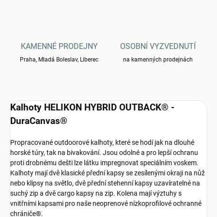
KAMENNÉ PRODEJNY
OSOBNÍ VYZVEDNUTÍ
Praha, Mladá Boleslav, Liberec
na kamenných prodejnách
Kalhoty HELIKON HYBRID OUTBACK® -
DuraCanvas®
Propracované outdoorové kalhoty, které se hodí jak na dlouhé
horské túry, tak na bivakování. Jsou odolné a pro lepší ochranu
proti drobnému dešti lze látku impregnovat speciálním voskem.
Kalhoty mají dvě klasické přední kapsy se zesílenými okraji na nůž
nebo klipsy na světlo, dvě přední stehenní kapsy uzavíratelné na
suchý zip a dvě cargo kapsy na zip. Kolena mají výztuhy s
vnitřními kapsami pro naše neoprenové nízkoprofilové ochranné
chrániče®.