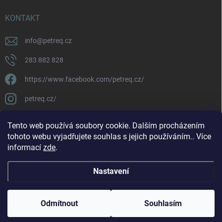
KONTAKT
info
@
petreq.cz
283 882 828
https://www.facebook.com/petreq.cz/
petreq.cz/
Tento web používá soubory cookie. Dalším procházením
tohoto webu vyjadřujete souhlas s jejich používáním.. Více
informací
zde
.
Nastavení
Copyright 2026
petreq.cz
. Všechna práva vyhrazena.
Odmítnout
Souhlasím
Vytvořil Shoptet