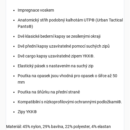
Impregnace voskem
Anatomický střih podobný kalhotám UTP® (Urban Tactical
Pants®)
Dvě klasické bederní kapsy se zesílenými okraji
Dvě přední kapsy uzavíratelné pomocí suchých zipů
Dvě cargo kapsy uzavíratelné zipem YKK®.
Elastický pásek s nastavením na suchý zip
Poutka na opasek jsou vhodná pro opasek o šířce až 50
mm
Poutka na šňůrku na přední straně
Kompatibilní s nízkoprofilovými ochrannými podložkami®.
Zipy YKK®
Materiál: 45% nylon, 29% bavlna, 22% polyester, 4% elastan