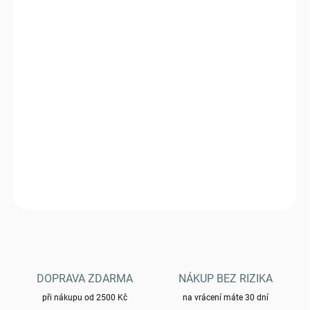
cena:
VARIANTA
MŮŽEME DORUČIT DO:
ZVOLTE VARIANTU
−
+
Přidat do košíku
Kalhoty HELIKON HYBRID OUTBACK® - DuraCanvas®
DETAILNÍ INFORMACE
ZEPTAT SE
HLÍDAT
DOPRAVA ZDARMA
NÁKUP BEZ RIZIKA
při nákupu od 2500 Kč
na vrácení máte 30 dní