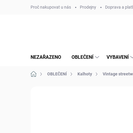
Přejít
Proč nakupovat u nás
Prodejny
Doprava a plat
na
obsah
NEZAŘAZENO
OBLEČENÍ
VYBAVENÍ
Domů
OBLEČENÍ
Kalhoty
Vintage streetw
Neohodnoceno
Podrobnosti hodn