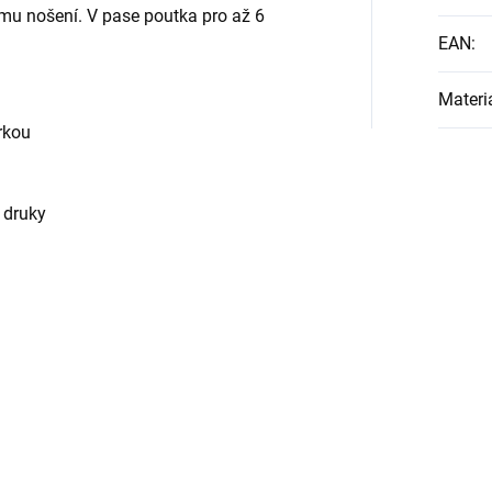
ímu nošení. V pase poutka pro až 6
EAN
:
Materi
rkou
 druky