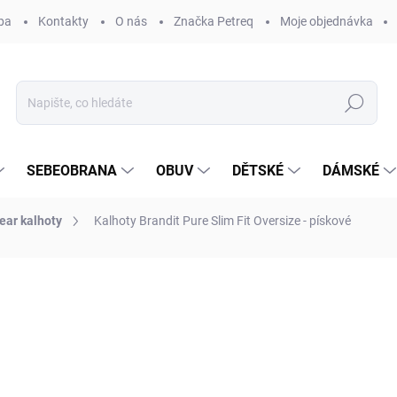
ba
Kontakty
O nás
Značka Petreq
Moje objednávka
Hledat
SEBEOBRANA
OBUV
DĚTSKÉ
DÁMSKÉ
ear kalhoty
Kalhoty Brandit Pure Slim Fit Oversize - pískové
ocení
ZNAČKA:
BRANDIT®
1 390 Kč
Měrná
ZVOLTE VARIANTU
cena: