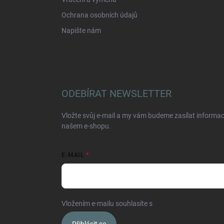
Ochrana osobních údajů
Napište nám
ODEBÍRAT NEWSLETTER
Vložte svůj e-mail a my vám budeme zasílat informa
našem e-shopu.
E-MAIL
Vložením e-mailu souhlasíte s
podmínkami ochrany o