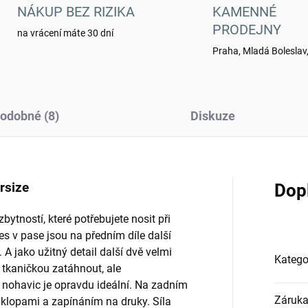
NÁKUP BEZ RIZIKA
KAMENNÉ
PRODEJNY
na vrácení máte 30 dní
Praha, Mladá Boleslav,
odobné (8)
Diskuze
ersize
Dop
tností, které potřebujete nosit při
s v pase jsou na předním díle další
 A jako užitný detail další dvě velmi
Katego
tkaničkou zatáhnout, ale
 nohavic je opravdu ideální. Na zadním
Záruk
 klopami a zapínáním na druky. Síla