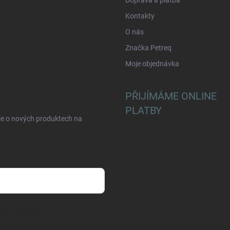
Doprava a platba
Kontakty
O nás
Značka Petreq
Moje objednávka
PŘIJÍMÁME ONLINE
PLATBY
ce o nových produktech na
sobních údajů