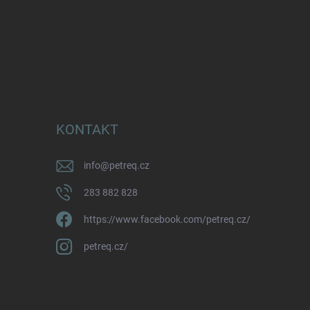
KONTAKT
info
@
petreq.cz
283 882 828
https://www.facebook.com/petreq.cz/
petreq.cz/