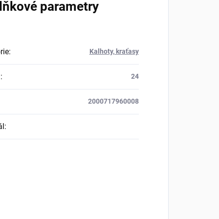
lňkové parametry
rie
:
Kalhoty, kraťasy
a
:
24
2000717960008
ál
: