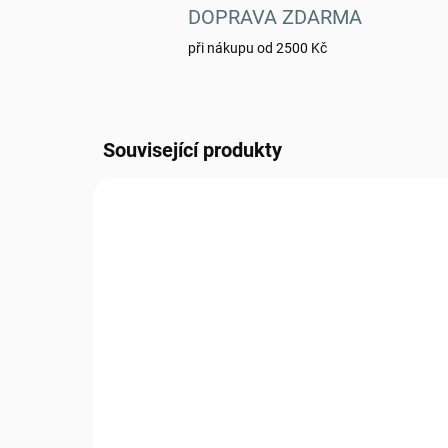
DOPRAVA ZDARMA
při nákupu od 2500 Kč
Související produkty
0070198
SKLADEM
(4 KS)
Blůza 95 letní s béžovým
Ba