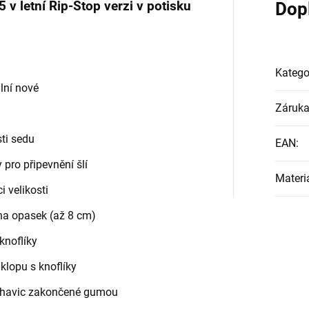
 v letní Rip-Stop verzi v potisku
Dop
Katego
lní nové
Záruk
sti sedu
EAN
:
y pro připevnění šlí
Materi
i velikosti
na opasek (až 8 cm)
knoflíky
klopu s knoflíky
 nohavic zakončené gumou