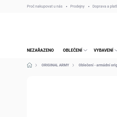
Přejít
Proč nakupovat u nás
Prodejny
Doprava a plat
na
obsah
NEZAŘAZENO
OBLEČENÍ
VYBAVENÍ
Domů
ORIGINAL ARMY
Oblečení - armádní ori
Neohodnoceno
Podrobnosti hodn