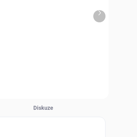
aná
zeleným potiskem -R
BPQ
Další
produkt
1 490 Kč
l
Detail
Originální nové kalhoty AČR vz.95
v letní Rip-Stop verzi
Diskuze