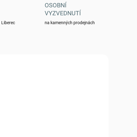
OSOBNÍ
VYZVEDNUTÍ
 Liberec
na kamenných prodejnách
0171
0050362
ADEM
SKLADEM
5 KS)
(>5 KS)
ným
Kalhoty 95 letní se