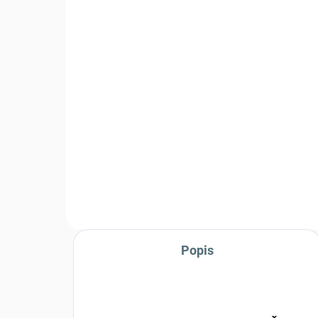
potiskem modernizovaná
MN
- R BPQ
ne
1 490 Kč
2 
Detail
Originální blůza AČR vz.95 v
Bat
letním provedení rip-stop v
2000
maskovacím vzoru pouštní bouře
Popis