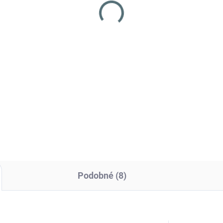
S 2000 - desert -
potiskem modernizov
použité
- R BPQ
990 Kč
1 490 Kč
Do košíku
Detai
oh AČR malá polní k MNS
Originální blůza AČR vz.95 v
 - desert
letním provedení rip-stop v
maskovacím vzoru CZ95
Podobné (8)