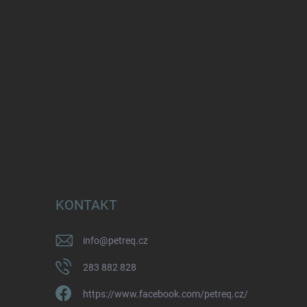
KONTAKT
info
@
petreq.cz
283 882 828
https://www.facebook.com/petreq.cz/