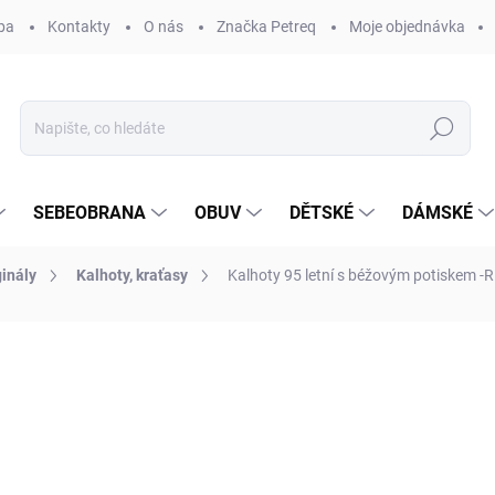
ba
Kontakty
O nás
Značka Petreq
Moje objednávka
Hledat
SEBEOBRANA
OBUV
DĚTSKÉ
DÁMSKÉ
ginály
Kalhoty, kraťasy
Kalhoty 95 letní s béžovým potiskem -
ocení
ZNAČKA:
ORIGINAL ARMY
1 490 Kč
Měrná
ZVOLTE VARIANTU
cena: