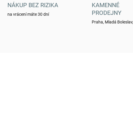
NÁKUP BEZ RIZIKA
KAMENNÉ
PRODEJNY
na vrácení máte 30 dní
Praha, Mladá Boleslav,
1370019
007
SKLADEM
SKL
(4 KS)
(
toh AČR malá polní k
Blůza 95 letní se zele