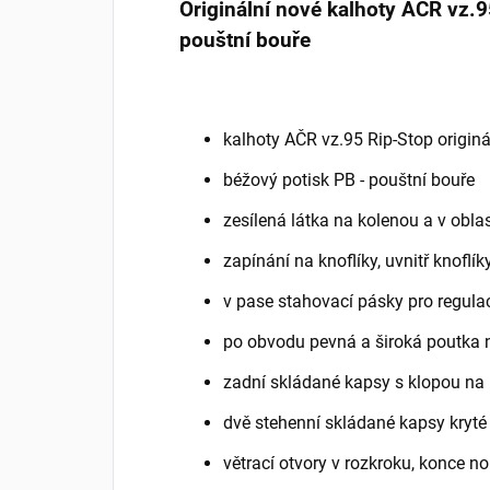
Originální nové kalhoty AČR vz.95
pouštní bouře
kalhoty AČR vz.95 Rip-Stop originá
béžový potisk PB - pouštní bouře
zesílená látka na kolenou a v obla
zapínání na knoflíky, uvnitř knoflík
v pase stahovací pásky pro regulac
po obvodu pevná a široká poutka 
zadní skládané kapsy s klopou na 
dvě stehenní skládané kapsy kryté 
větrací otvory v rozkroku, konce