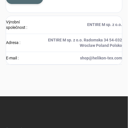
Výrobní
ENTIRE M sp. z o.o.
společnost
:
ENTIRE M sp. z o.o. Radomska 34 54-032
Adresa
:
Wroclaw Poland Polsko
E-mail
:
shop@helikon-tex.com
Z
á
p
a
t