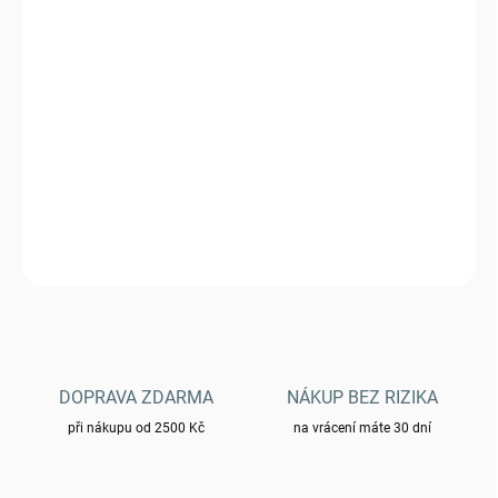
DORUČIT DO:
12.8.2026
−
+
Přidat do košíku
Hrnek Helikon Wildo® FOLD-A-CUP® skládací Azure
DETAILNÍ INFORMACE
ZEPTAT SE
HLÍDAT
DOPRAVA ZDARMA
NÁKUP BEZ RIZIKA
při nákupu od 2500 Kč
na vrácení máte 30 dní