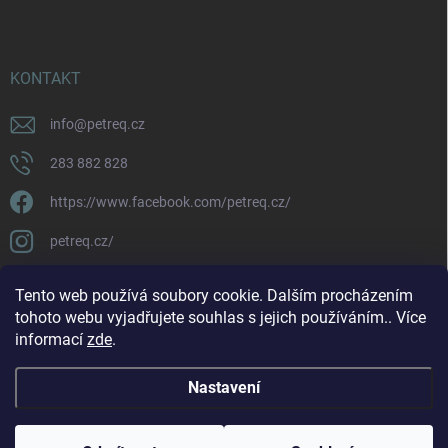
KONTAKT
info
@
petreq.cz
283 882 828
https://www.facebook.com/petreq.cz/
petreq.cz/
Tento web používá soubory cookie. Dalším procházením
tohoto webu vyjadřujete souhlas s jejich používáním.. Více
informací
zde
.
Nastavení
Copyright 2026
petreq.cz
. Všechna práva vyhrazena.