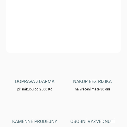
DORUČIT DO:
6.11.2026
Dalekohled ST 15702120 Gen II 10x25 - camo
DETAILNÍ INFORMACE
ZEPTAT SE
HLÍDAT
DOPRAVA ZDARMA
NÁKUP BEZ RIZIKA
při nákupu od 2500 Kč
na vrácení máte 30 dní
KAMENNÉ PRODEJNY
OSOBNÍ VYZVEDNUTÍ