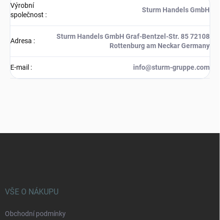
Výrobní
Sturm Handels GmbH
společnost
:
Sturm Handels GmbH Graf-Bentzel-Str. 85 72108
Adresa
:
Rottenburg am Neckar Germany
E-mail
:
info@sturm-gruppe.com
Z
á
p
a
t
í
VŠE O NÁKUPU
Obchodní podmínky