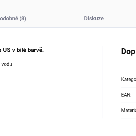
odobné (8)
Diskuze
 US v bílé barvě.
Dop
a vodu
Katego
EAN
:
Materi