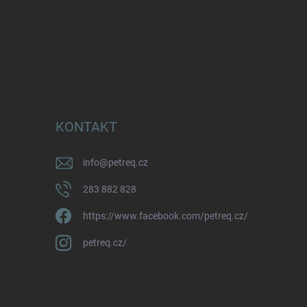
KONTAKT
info
@
petreq.cz
283 882 828
https://www.facebook.com/petreq.cz/
petreq.cz/