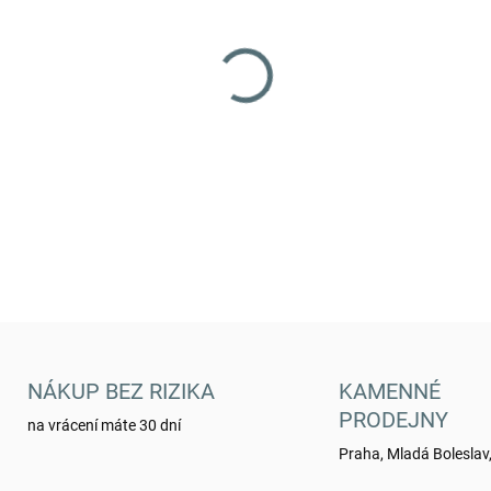
VARIANTA
MŮŽEME DORUČIT DO:
ZVOLTE
−
+
Klasický námořnický klobouk
DETAILNÍ INFORMACE
NÁKUP BEZ RIZIKA
KAMENNÉ
PRODEJNY
na vrácení máte 30 dní
Praha, Mladá Boleslav,