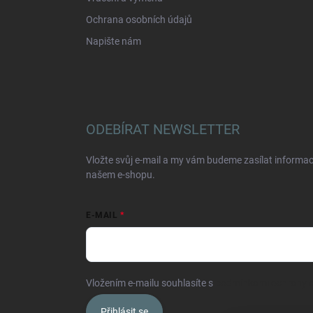
Ochrana osobních údajů
Napište nám
ODEBÍRAT NEWSLETTER
Vložte svůj e-mail a my vám budeme zasílat informa
našem e-shopu.
E-MAIL
Vložením e-mailu souhlasíte s
podmínkami ochrany o
Přihlásit se