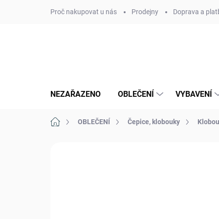
Přejít
Proč nakupovat u nás
Prodejny
Doprava a plat
na
obsah
NEZAŘAZENO
OBLEČENÍ
VYBAVENÍ
Domů
OBLEČENÍ
Čepice, klobouky
Klobo
Neohodnoceno
Podrobnosti hodn