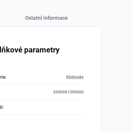
Ostatní informace
lňkové parametry
rie
:
Klobouky
2000581390000
ál
: