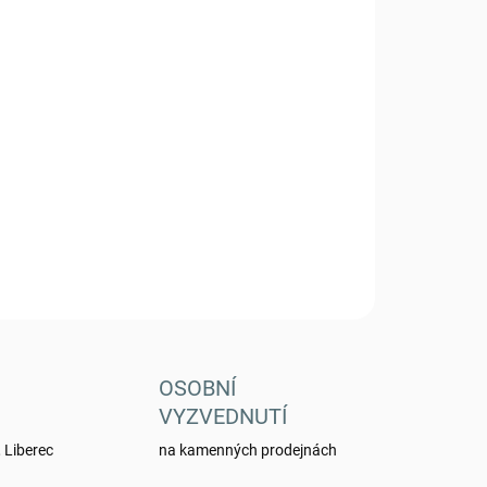
 VARIANTU
Přidat do košíku
, typ US v bílé barvě 12422000
ZEPTAT SE
HLÍDAT
OSOBNÍ
VYZVEDNUTÍ
 Liberec
na kamenných prodejnách