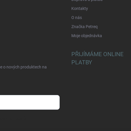
Kontakty
O nás
Značka Petreq
Moje objednávka
PŘIJÍMÁME ONLINE
PLATBY
ce o nových produktech na
sobních údajů