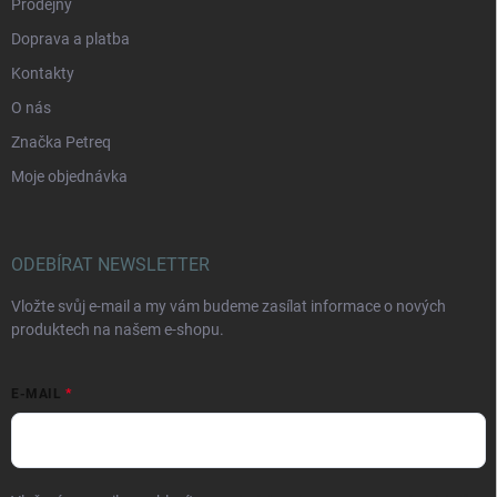
Prodejny
Doprava a platba
Kontakty
O nás
Značka Petreq
Moje objednávka
ODEBÍRAT NEWSLETTER
Vložte svůj e-mail a my vám budeme zasílat informace o nových
produktech na našem e-shopu.
E-MAIL