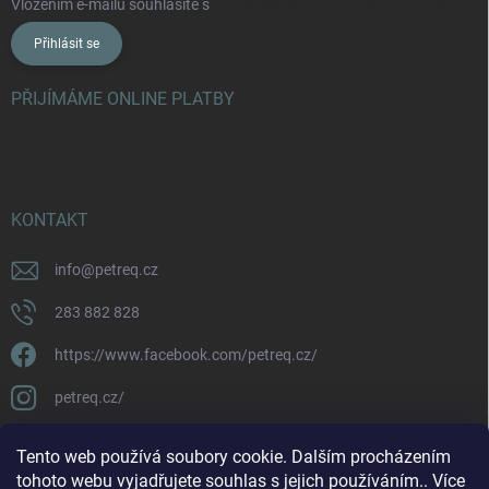
Vložením e-mailu souhlasíte s
podmínkami ochrany osobních údajů
Přihlásit se
PŘIJÍMÁME ONLINE PLATBY
KONTAKT
info
@
petreq.cz
283 882 828
https://www.facebook.com/petreq.cz/
petreq.cz/
Tento web používá soubory cookie. Dalším procházením
tohoto webu vyjadřujete souhlas s jejich používáním.. Více