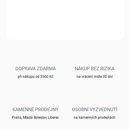
Klasický námořnický klobouk, typ US v bílé barvě 12422000
DETAILNÍ INFORMACE
ZEPTAT SE
HLÍDAT
DOPRAVA ZDARMA
NÁKUP BEZ RIZIKA
při nákupu od 2500 Kč
na vrácení máte 30 dní
KAMENNÉ PRODEJNY
OSOBNÍ VYZVEDNUTÍ
Praha, Mladá Boleslav, Liberec
na kamenných prodejnách