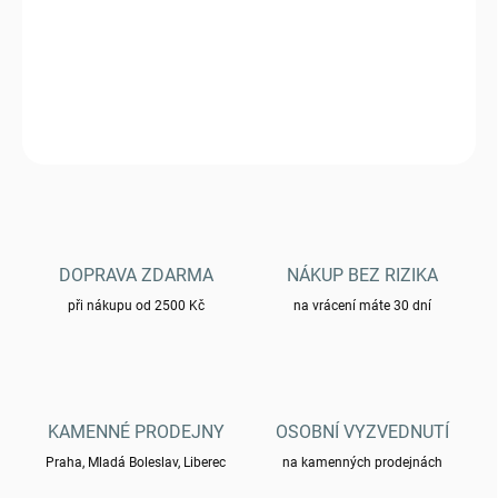
Čelovka St 15171000 LED CREE 3 Watt ZOOM
DETAILNÍ INFORMACE
ZEPTAT SE
HLÍDAT
DOPRAVA ZDARMA
NÁKUP BEZ RIZIKA
při nákupu od 2500 Kč
na vrácení máte 30 dní
KAMENNÉ PRODEJNY
OSOBNÍ VYZVEDNUTÍ
Praha, Mladá Boleslav, Liberec
na kamenných prodejnách