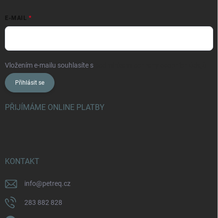
E-MAIL
Vložením e-mailu souhlasíte s
podmínkami ochrany osobních údajů
Přihlásit se
PŘIJÍMÁME ONLINE PLATBY
KONTAKT
info
@
petreq.cz
283 882 828