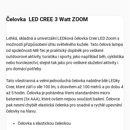
Čelovka LED CREE 3 Watt ZOOM
Lehká, skladná a univerzální LEDková čelovka Cree LED Zoom s
možností přizpůsobení úhlu světelného kužele. Tato čelová lampa
od společnosti Mil-Tec je praktický doplněk pro veškeré
outdoorové aktivity, turistiku i sporty, jako například běh, cyklistika
nebo horolezectví, stejně tak jako pro veškeré služební aktivity i
pro domácí potřeby.
Tato všestranná a velmi jednoduchá čelovka nabídne bílé LEDky
Cree, které září o síle 100 lm, s dosvitem až 100 metrů a po dobu 4
až 5 hodin. Čelovka je poháněna třemi standardními micro
bateriemi (3x AAA), které ovšem nejsou součástí balení. Čelovce
pak nesmí chybět elastická čelenka pro snadné a rychlé upevnění
čelovky na hlavu.
Čelovka s elastickou čelenkou