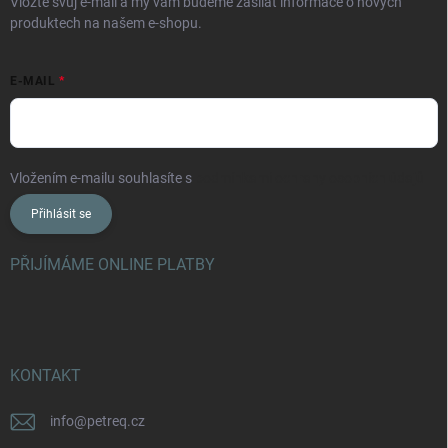
Vložte svůj e-mail a my vám budeme zasílat informace o nových
produktech na našem e-shopu.
E-MAIL
Vložením e-mailu souhlasíte s
podmínkami ochrany osobních údajů
Přihlásit se
PŘIJÍMÁME ONLINE PLATBY
KONTAKT
info
@
petreq.cz