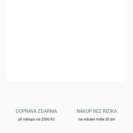
VARIANTA
MŮŽEME DORUČIT DO:
ZVOLTE VARIANTU
−
+
Přidat do košíku
Bunda Brandit Windbreaker - darkcamo
DETAILNÍ INFORMACE
ZEPTAT SE
HLÍDAT
DOPRAVA ZDARMA
NÁKUP BEZ RIZIKA
při nákupu od 2500 Kč
na vrácení máte 30 dní