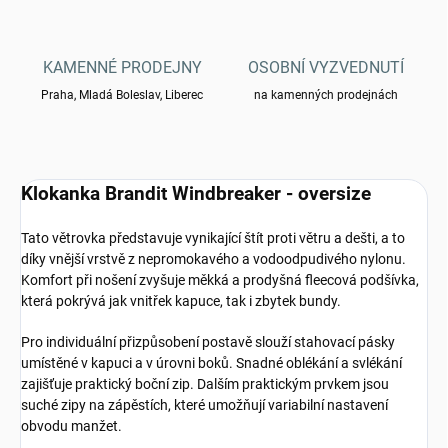
KAMENNÉ PRODEJNY
OSOBNÍ VYZVEDNUTÍ
Praha, Mladá Boleslav, Liberec
na kamenných prodejnách
Klokanka Brandit Windbreaker - oversize
Tato větrovka představuje vynikající štít proti větru a dešti, a to
díky vnější vrstvě z nepromokavého a vodoodpudivého nylonu.
Komfort při nošení zvyšuje měkká a prodyšná fleecová podšívka,
která pokrývá jak vnitřek kapuce, tak i zbytek bundy.
Pro individuální přizpůsobení postavě slouží stahovací pásky
umístěné v kapuci a v úrovni boků. Snadné oblékání a svlékání
zajišťuje praktický boční zip. Dalším praktickým prvkem jsou
suché zipy na zápěstích, které umožňují variabilní nastavení
obvodu manžet.