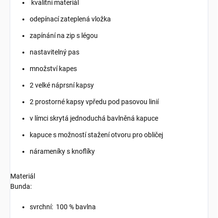
kvalitní materiál
odepínací zateplená vložka
zapínání na zip s légou
nastavitelný pas
množství kapes
2 velké náprsní kapsy
2 prostorné kapsy vpředu pod pasovou linií
v límci skrytá jednoduchá bavlněná kapuce
kapuce s možností stažení otvoru pro obličej
nárameníky s knoflíky
Materiál
Bunda:
svrchní: 100 % bavlna