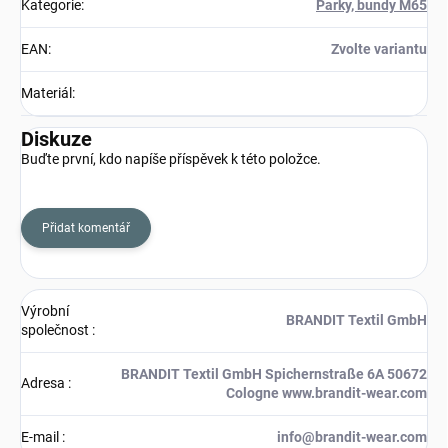
Kategorie
:
Parky, bundy M65
EAN
:
Zvolte variantu
Materiál
:
Diskuze
Buďte první, kdo napíše příspěvek k této položce.
Přidat komentář
Výrobní
BRANDIT Textil GmbH
společnost
:
BRANDIT Textil GmbH Spichernstraße 6A 50672
Adresa
:
Cologne www.brandit-wear.com
E-mail
:
info@brandit-wear.com