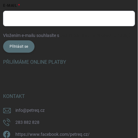
E-MAIL
Vložením e-mailu souhlasíte s
podmínkami ochrany osobních údajů
Přihlásit se
PŘIJÍMÁME ONLINE PLATBY
KONTAKT
info
@
petreq.cz
283 882 828
https://www.facebook.com/petreq.cz/