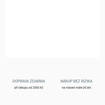
MŮŽEME DORUČIT DO:
ZVOLTE VARIANTU
−
+
Přidat do košíku
Bunda - M65 Giant - coyote
DETAILNÍ INFORMACE
ZEPTAT SE
HLÍDAT
DOPRAVA ZDARMA
NÁKUP BEZ RIZIKA
při nákupu od 2500 Kč
na vrácení máte 30 dní