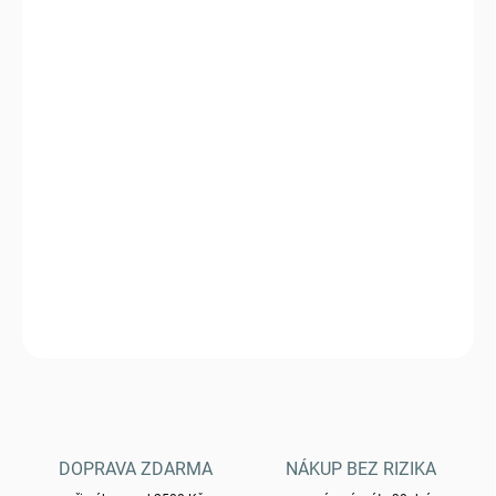
cena:
VARIANTA
MŮŽEME DORUČIT DO:
ZVOLTE VARIANTU
−
+
Přidat do košíku
Bunda HELIKON WOLFHOUND Climashield® Apex™ - Desert Night
Camo
DETAILNÍ INFORMACE
ZEPTAT SE
HLÍDAT
DOPRAVA ZDARMA
NÁKUP BEZ RIZIKA