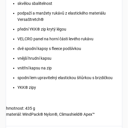
skvělou sbalitelnost
podpaží a manžety rukávů z elastického materiálu
VersaStretch®
přední YKK® zip krytý légou
VELCRO panel na horní části levého rukávu
dvě spodní kapsy s fleece podšívkou
vnější hrudní kapsu
vnitřní kapsu na zip
spodní lem upravitelný elastickou šňůrkou s brzdičkou
YKK® zipy
hmotnost: 435 g
materiál: WindPack® Nylon®, Climashield® Apex™