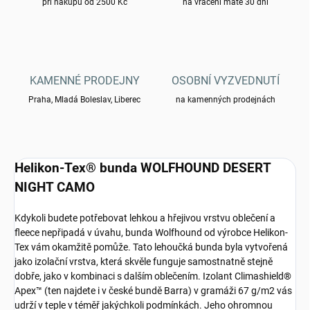
při nákupu od 2500 Kč
na vrácení máte 30 dní
KAMENNÉ PRODEJNY
OSOBNÍ VYZVEDNUTÍ
Praha, Mladá Boleslav, Liberec
na kamenných prodejnách
Helikon-Tex® bunda WOLFHOUND DESERT
NIGHT CAMO
Kdykoli budete potřebovat lehkou a hřejivou vrstvu oblečení a
fleece nepřipadá v úvahu, bunda Wolfhound od výrobce Helikon-
Tex vám okamžitě pomůže. Tato lehoučká bunda byla vytvořená
jako izolační vrstva, která skvěle funguje samostnatně stejně
dobře, jako v kombinaci s dalším oblečením. Izolant Climashield®
Apex™ (ten najdete i v české bundě Barra) v gramáži 67 g/m2 vás
udrží v teple v téměř jakýchkoli podmínkách. Jeho ohromnou