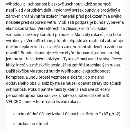
výhodou je i schopnost bleskově uschnout, když se namočí
například v prudkém dešti. Nylonový svršek bundy je prodyšný a
zároveň chrání vnitřní izolační materiál před poškozením a svého
nositele před náporem větru. V oblasti podpaží je bunda vybavena
elastickou látkou VersaStrech, ta zlepšuje vnitřní cirkulaci
vzduchu a celkový komfort při nošení. Manžety rukávů jsou také
vyrobeny z VersaStretche, v tomto případě ale materiál zabraňuje
únikům tepla zevnitř a z vnějšku zase vnikání studeného vzduchu
dovnitř. Bunda disponuje celkem čtyřmi kapsami, jednou hrudní,
jednou vnitřní a dvěma nízkými. Tyto dvě mají uvnitř vrstvu fleece
látky, která v zimě skvěle poslouží na zahřátí prochladlých rukou.
Další skvělou vlastností bundy Wolfhound je její schopnost
komprese. Bundu prostě vezmete a složíte ji do malého
dodávaného obalu, aniž byste se museli obávat ztráty izolačních
schopností. Pokud patříte mezi ty, kteří si rádi své oblečení
personalizují pomocí nášivek, určitě vás potěší diskrétní ID
VELCRO panel v horní části levého rukávu.
mimořádně účinný izolant Climashield® Apex™ (67 g/m2)
nízkou hmotnost