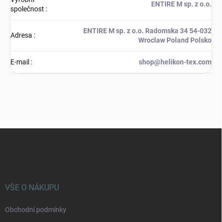
ENTIRE M sp. z o.o.
společnost
:
ENTIRE M sp. z o.o. Radomska 34 54-032
Adresa
:
Wroclaw Poland Polsko
E-mail
:
shop@helikon-tex.com
Z
á
p
a
t
í
VŠE O NÁKUPU
Obchodní podmínky