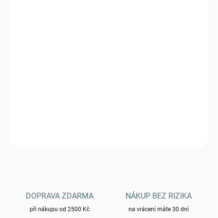
cena:
VARIANTA
MŮŽEME DORUČIT DO:
ZVOLTE VARIANTU
−
+
Přidat do košíku
Bunda Helikon PILGRIM Anorak Jacket®
KU-PGM-DC-09
DETAILNÍ INFORMACE
ZEPTAT SE
HLÍDAT
DOPRAVA ZDARMA
NÁKUP BEZ RIZIKA
při nákupu od 2500 Kč
na vrácení máte 30 dní