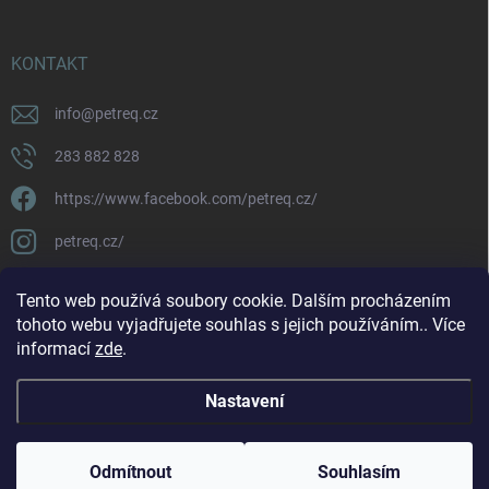
KONTAKT
info
@
petreq.cz
283 882 828
https://www.facebook.com/petreq.cz/
petreq.cz/
Tento web používá soubory cookie. Dalším procházením
tohoto webu vyjadřujete souhlas s jejich používáním.. Více
informací
zde
.
Nastavení
Copyright 2026
petreq.cz
. Všechna práva vyhrazena.
Odmítnout
Souhlasím