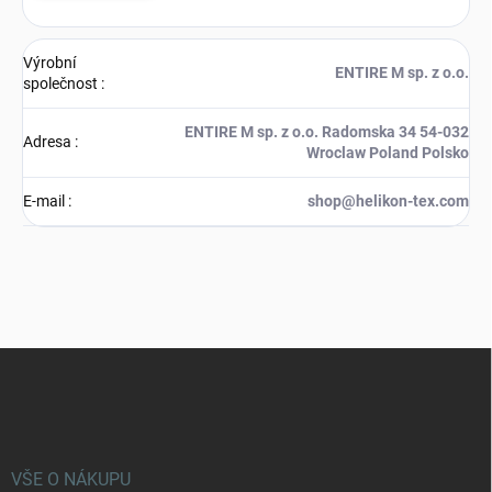
Výrobní
ENTIRE M sp. z o.o.
společnost
:
ENTIRE M sp. z o.o. Radomska 34 54-032
Adresa
:
Wroclaw Poland Polsko
E-mail
:
shop@helikon-tex.com
Z
á
p
a
t
í
VŠE O NÁKUPU