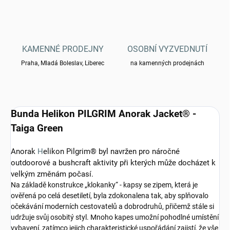
KAMENNÉ PRODEJNY
OSOBNÍ VYZVEDNUTÍ
Praha, Mladá Boleslav, Liberec
na kamenných prodejnách
Bunda Helikon PILGRIM Anorak Jacket® -
Taiga Green
Anorak
H
elikon Pilgrim® byl navržen pro náročné
outdoorové a bushcraft aktivity při kterých může docházet k
velkým změnám počasí.
Na základě konstrukce „klokanky“ - kapsy se zipem, která je
ověřená po celá desetiletí, byla zdokonalena tak, aby splňovalo
očekávání moderních cestovatelů a dobrodruhů, přičemž stále si
udržuje svůj osobitý styl. Mnoho kapes umožní pohodlné umístění
vybavení, zatímco jejich charakteristické uspořádání zajistí, že vše