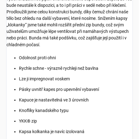
bude neustále k dispozici, a to i při práci v sedě nebo při klečení.
Prodloužili jsme celou konstrukci bundy, díky čemuž chrání naše
tělo bez ohledu na další vybavení, které nosíme. Snížením kapsy
„klokanky“ jsme také mohli rozšířit přední zip bundy, což svým
uživatelům umožňuje lépe ventilovat při namáhavých výstupech
nebo práci. Bunda má také podšívku, což zajišťuje její použití i v
chladném počasí.
Odolnost proti ohni
Rychle schne - výrazně rychleji než bavlna
Lze ji impregnovat voskem
Pásky uvnitř kapes pro upevnění vybavení
Kapuce je nastavitelná ve 3 úrovních
Knoflíky kanadského typu
YKK® zip
Kapsa kolkanka je navíc izolovaná