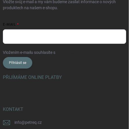
Vložte svůj e-mail a my vám budeme zasílat informace o nových
produktech na našem e-shopu.
E-MAIL
Vložením e-mailu souhlasíte s
podmínkami ochrany osobních údajů
Přihlásit se
PŘIJÍMÁME ONLINE PLATBY
KONTAKT
info
@
petreq.cz