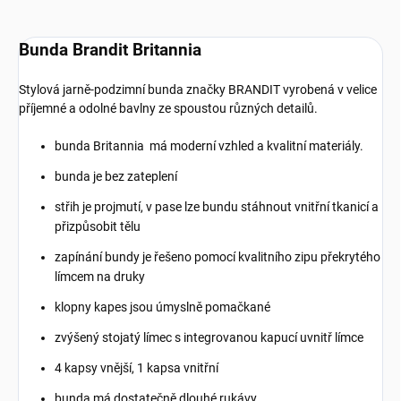
Bunda Brandit Britannia
Stylová jarně-podzimní bunda značky BRANDIT vyrobená v velice
příjemné a odolné bavlny ze spoustou různých detailů.
bunda Britannia má moderní vzhled a kvalitní materiály.
bunda je bez zateplení
střih je projmutí, v pase lze bundu stáhnout vnitřní tkanicí a
přizpůsobit tělu
zapínání bundy je řešeno pomocí kvalitního zipu překrytého
límcem na druky
klopny kapes jsou úmyslně pomačkané
zvýšený stojatý límec s integrovanou kapucí uvnitř límce
4 kapsy vnější, 1 kapsa vnitřní
bunda má dostatečně dlouhé rukávy