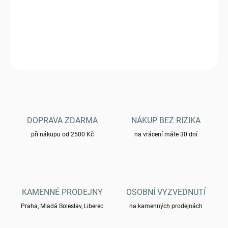
Bunda Brandit Britannia - coyote
DETAILNÍ INFORMACE
ZEPTAT SE
HLÍDAT
DOPRAVA ZDARMA
NÁKUP BEZ RIZIKA
při nákupu od 2500 Kč
na vrácení máte 30 dní
KAMENNÉ PRODEJNY
OSOBNÍ VYZVEDNUTÍ
Praha, Mladá Boleslav, Liberec
na kamenných prodejnách