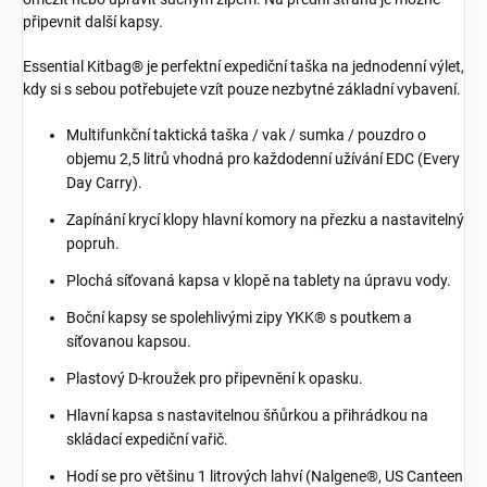
připevnit další kapsy.
Essential Kitbag® je perfektní expediční taška na jednodenní výlet,
kdy si s sebou potřebujete vzít pouze nezbytné základní vybavení.
Multifunkční taktická taška / vak / sumka / pouzdro o
objemu 2,5 litrů vhodná pro každodenní užívání EDC (Every
Day Carry).
Zapínání krycí klopy hlavní komory na přezku a nastavitelný
popruh.
Plochá síťovaná kapsa v klopě na tablety na úpravu vody.
Boční kapsy se spolehlivými zipy YKK® s poutkem a
síťovanou kapsou.
Plastový D-kroužek pro připevnění k opasku.
Hlavní kapsa s nastavitelnou šňůrkou a přihrádkou na
skládací expediční vařič.
Hodí se pro většinu 1 litrových lahví (Nalgene®, US Canteen