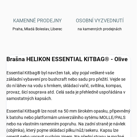
KAMENNÉ PRODEJNY
OSOBNÍ VYZVEDNUTÍ
Praha, Mladá Boleslav, Liberec
na kamenných prodejnách
Brašna HELIKON ESSENTIAL KITBAG® - Olive
Essential Kitbag® byl navržen tak, aby pojal veškeré vaše
základní vybavení pro bushcraft nebo sadu pro přežití. Vejde se
do ní láhev na vodu s hrnkem, skládací vařič, svítilna, kompas,
provaz, šicí souprava atd. Celá sada je přehledně uspořádána v
samostatných kapsách.
Essential Kitbag® lze nosit na 50 mm širokém opasku, připevněný
k batohu nebo platformám univerzálního sytému MOLLE/PALS
nebo na vlastním ramenním popruhu. Na zadní straně je návlek
(objímka), který pojme skládací pilku/nůž/sekeru. Kapsu lze
omezit nebo upravit suchým zipem. Na přední stranu je možné