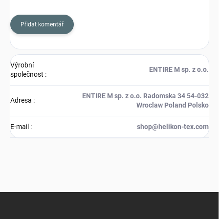
Přidat komentář
Výrobní
ENTIRE M sp. z o.o.
společnost
:
ENTIRE M sp. z o.o. Radomska 34 54-032
Adresa
:
Wroclaw Poland Polsko
E-mail
:
shop@helikon-tex.com
Z
á
p