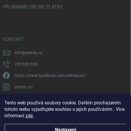
PŘIJÍMÁME ONLINE PLATBY
KONTAKT
info
@
petreq.cz
283 882 828
https://www.facebook.com/petreq.cz/
petreq.cz/
Tento web používá soubory cookie. Dalším procházením
tohoto webu vyjadřujete souhlas s jejich používáním.. Více
informací
zde
.
Nastavení