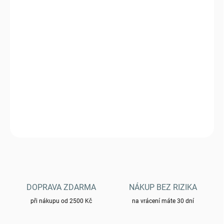
VARIANTA
MŮŽEME DORUČIT DO:
6.11.2026
−
+
Přidat do košíku
Brašna HELIKON ESSENTIAL KITBAG® - Oliv
DETAILNÍ INFORMACE
ZEPTAT SE
HLÍDAT
DOPRAVA ZDARMA
NÁKUP BEZ RIZIKA
při nákupu od 2500 Kč
na vrácení máte 30 dní