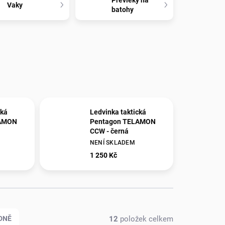
Převleky na
Vaky
batohy
cká
Ledvinka taktická
LAMON
Pentagon TELAMON
CCW - černá
NENÍ SKLADEM
1 250 Kč
12
položek celkem
DNĚ