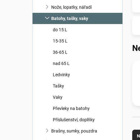
n
Nože, lopatky, nářadí
í
p
Batohy, tašky, vaky
a
n
do 15 L
e
15-35 L
l
N
36-65 L
nad 65 L
Ledvinky
Tašky
Vaky
Převleky na batohy
Příslušenství, doplňky
Ř
Brašny, sumky, pouzdra
a
N