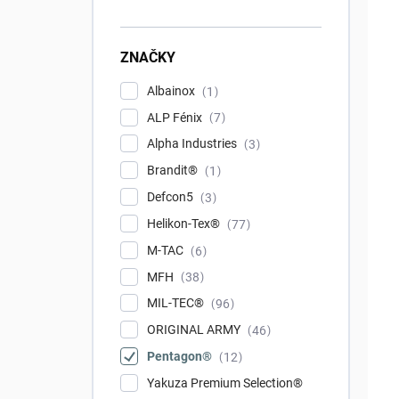
ZNAČKY
Albainox
1
ALP Fénix
7
Alpha Industries
3
Brandit®
1
Defcon5
3
Helikon-Tex®
77
M-TAC
6
MFH
38
MIL-TEC®
96
ORIGINAL ARMY
46
Pentagon®
12
Yakuza Premium Selection®