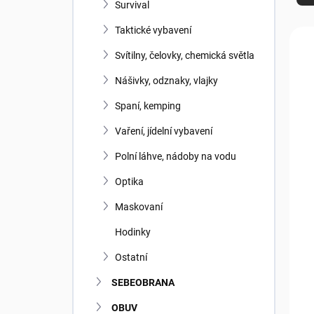
z
Survival
e
n
Taktické vybavení
V
í
ý
Svítilny, čelovky, chemická světla
p
p
r
i
Nášivky, odznaky, vlajky
o
s
Spaní, kemping
d
p
u
r
Vaření, jídelní vybavení
k
o
t
d
Polní láhve, nádoby na vodu
ů
u
Optika
k
t
Maskovaní
ů
Hodinky
Ostatní
SEBEOBRANA
OBUV