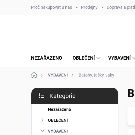
Přejít
Proč nakupovat u nás
Prodejny
Doprava a plat
na
obsah
NEZAŘAZENO
OBLEČENÍ
VYBAVENÍ
Domů
VYBAVENÍ
Batohy, tašky, vaky
P
B
Kategorie
o
Přeskočit
s
kategorie
t
Nezařazeno
r
OBLEČENÍ
a
n
VYBAVENÍ