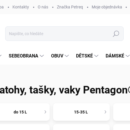
ba
Kontakty
O nás
Značka Petreq
Moje objednávka
Hledat
SEBEOBRANA
OBUV
DĚTSKÉ
DÁMSKÉ
atohy, tašky, vaky Pentago
do 15 L
15-35 L