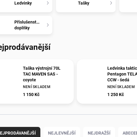
Ledvinky
Tašky
Příslušenství,
doplňky
ejprodávanější
Taška výstrojní 70L
Ledvinka takti
TAC MAVEN SAS -
Pentagon TE
coyote
CCW - šedá
NENÍ SKLADEM
NENÍ SKLADEM
1 150 Kč
1 250 Kč
EJPRODÁVANĚJŠÍ
NEJLEVNĚJŠÍ
NEJDRAŽŠÍ
ABECE