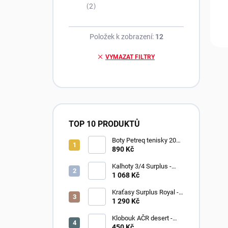
2
Položek k zobrazení:
12
VYMAZAT FILTRY
TOP 10 PRODUKTŮ
Boty Petreq tenisky 2010
CS-k - modré
890 Kč
Kalhoty 3/4 Surplus -
ENGINEER VINTAGE -
1 068 Kč
black camo
Kraťasy Surplus Royal -
royalsahara
1 290 Kč
Klobouk AČR desert -
nepoužité
450 Kč